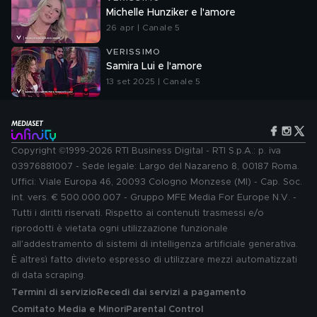
Michelle Hunziker e l'amore
26 apr | Canale 5
VERISSIMO
Samira Lui e l'amore
13 set 2025 | Canale 5
Copyright ©1999-2026 RTI Business Digital - RTI S.p.A.: p. iva
03976881007 - Sede legale: Largo del Nazareno 8, 00187 Roma.
Uffici: Viale Europa 46, 20093 Cologno Monzese (MI) - Cap. Soc.
int. vers. € 500.000.007 - Gruppo MFE Media For Europe N.V. -
Tutti i diritti riservati. Rispetto ai contenuti trasmessi e/o
riprodotti è vietata ogni utilizzazione funzionale
all'addestramento di sistemi di intelligenza artificiale generativa.
È altresì fatto divieto espresso di utilizzare mezzi automatizzati
di data scraping.
Termini di servizio
Recedi dai servizi a pagamento
Comitato Media e Minori
Parental Control