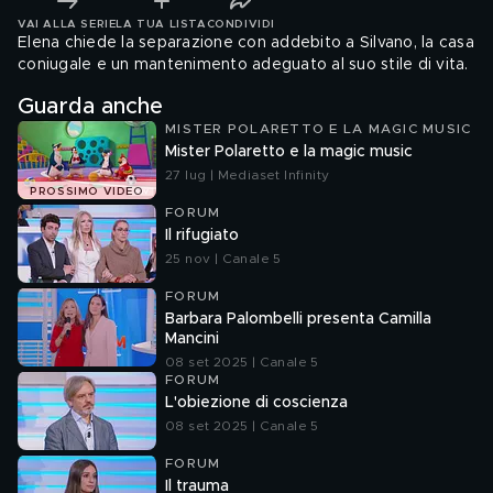
VAI ALLA SERIE
LA TUA LISTA
CONDIVIDI
Elena chiede la separazione con addebito a Silvano, la casa
coniugale e un mantenimento adeguato al suo stile di vita.
Guarda anche
MISTER POLARETTO E LA MAGIC MUSIC
Mister Polaretto e la magic music
27 lug | Mediaset Infinity
PROSSIMO VIDEO
FORUM
Il rifugiato
25 nov | Canale 5
FORUM
Barbara Palombelli presenta Camilla
Mancini
08 set 2025 | Canale 5
FORUM
L'obiezione di coscienza
08 set 2025 | Canale 5
FORUM
Il trauma