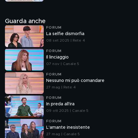
Guarda anche
FORUM
La selfie dismorfia
08 set 2025 | Rete 4
FORUM
Il linciaggio
07 nov | Canale 5
FORUM
Nessuno mi può comandare
27 mag | Rete 4
FORUM
In preda all'ira
09 ott 2025 | Canale 5
FORUM
L'amante inesistente
27 mag | Canale 5