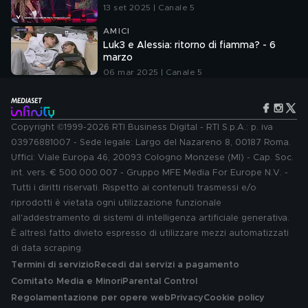
13 set 2025 | Canale 5
AMICI
Luk3 e Alessia: ritorno di fiamma? - 6
marzo
06 mar 2025 | Canale 5
Copyright ©1999-2026 RTI Business Digital - RTI S.p.A.: p. iva
03976881007 - Sede legale: Largo del Nazareno 8, 00187 Roma.
Uffici: Viale Europa 46, 20093 Cologno Monzese (MI) - Cap. Soc.
int. vers. € 500.000.007 - Gruppo MFE Media For Europe N.V. -
Tutti i diritti riservati. Rispetto ai contenuti trasmessi e/o
riprodotti è vietata ogni utilizzazione funzionale
all'addestramento di sistemi di intelligenza artificiale generativa.
È altresì fatto divieto espresso di utilizzare mezzi automatizzati
di data scraping.
Termini di servizio
Recedi dai servizi a pagamento
Comitato Media e Minori
Parental Control
Regolamentazione per opere web
Privacy
Cookie policy