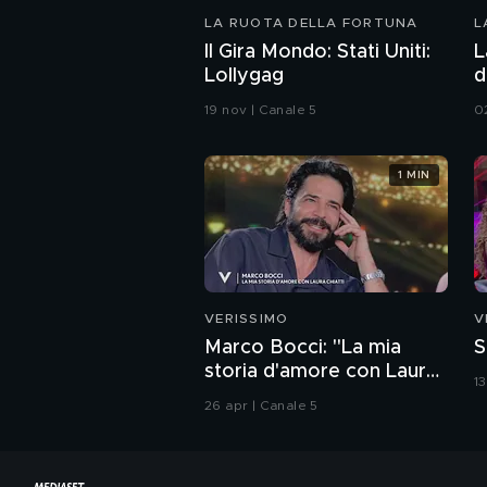
LA RUOTA DELLA FORTUNA
L
Il Gira Mondo: Stati Uniti:
L
Lollygag
d
19 nov | Canale 5
0
1 MIN
VERISSIMO
V
Marco Bocci: "La mia
S
storia d'amore con Laura
1
Chiatti"
26 apr | Canale 5