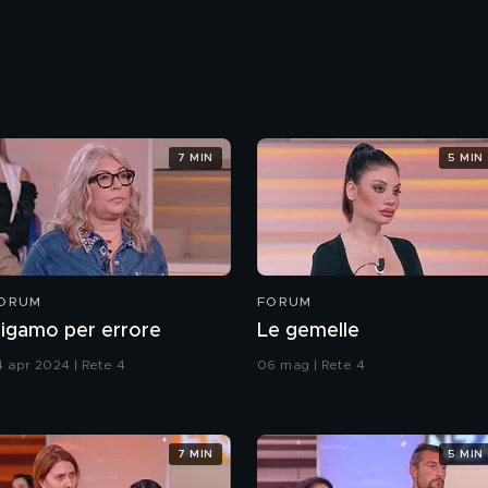
7 MIN
5 MIN
ORUM
FORUM
igamo per errore
Le gemelle
4 apr 2024 | Rete 4
06 mag | Rete 4
7 MIN
5 MIN