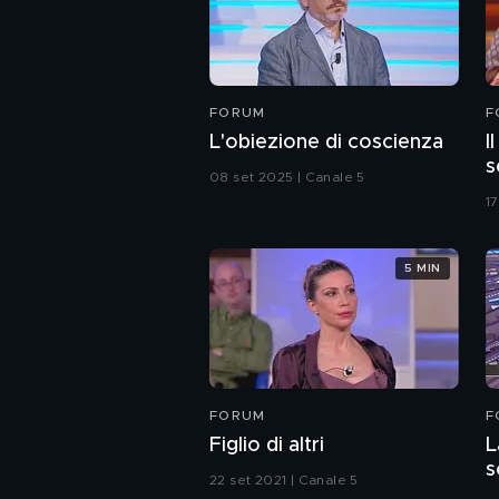
FORUM
F
L'obiezione di coscienza
I
s
08 set 2025 | Canale 5
1
5 MIN
FORUM
F
Figlio di altri
L
s
22 set 2021 | Canale 5