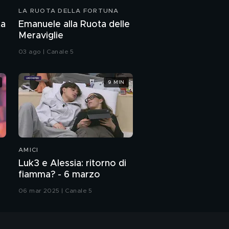
LA RUOTA DELLA FORTUNA
ta
Emanuele alla Ruota delle
Meraviglie
03 ago | Canale 5
9 MIN
AMICI
Luk3 e Alessia: ritorno di
fiamma? - 6 marzo
06 mar 2025 | Canale 5