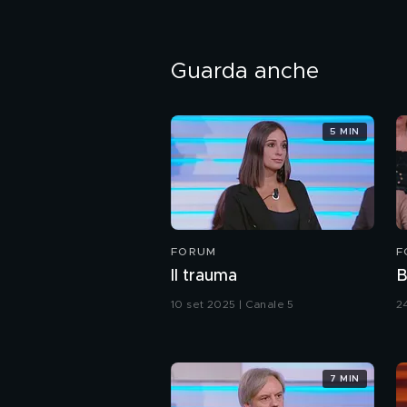
Guarda anche
5 MIN
FORUM
F
Il trauma
B
10 set 2025 | Canale 5
2
7 MIN