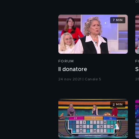
0
7 MIN
FORUM
F
Il donatore
S
24 nov 2021 | Canale 5
2
2 MIN