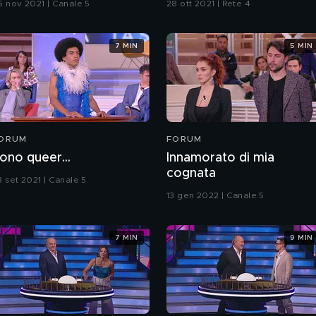
5 nov 2021 | Canale 5
28 ott 2021 | Rete 4
7 MIN
5 MIN
ORUM
FORUM
ono queer...
Innamorato di mia
cognata
8 set 2021 | Canale 5
13 gen 2022 | Canale 5
7 MIN
9 MIN