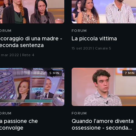
ORUM
FORUM
l coraggio di una madre -
La piccola vittima
econda sentenza
15 set 2021 | Canale 5
7 mar 2022 | Rete 4
5 MIN
7 MIN
ORUM
FORUM
a passione che
Quando l'amore diventa
convolge
ossessione - seconda
sentenza