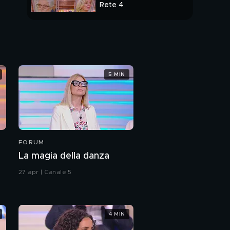
Rete 4
PUNTATA INTERA
5 MIN
FORUM
La magia della danza
27 apr | Canale 5
4 MIN