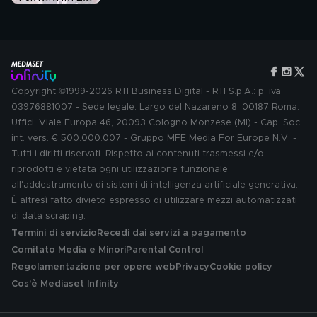
Copyright ©1999-2026 RTI Business Digital - RTI S.p.A.: p. iva
03976881007 - Sede legale: Largo del Nazareno 8, 00187 Roma.
Uffici: Viale Europa 46, 20093 Cologno Monzese (MI) - Cap. Soc.
int. vers. € 500.000.007 - Gruppo MFE Media For Europe N.V. -
Tutti i diritti riservati. Rispetto ai contenuti trasmessi e/o
riprodotti è vietata ogni utilizzazione funzionale
all'addestramento di sistemi di intelligenza artificiale generativa.
È altresì fatto divieto espresso di utilizzare mezzi automatizzati
di data scraping.
Termini di servizio
Recedi dai servizi a pagamento
Comitato Media e Minori
Parental Control
Regolamentazione per opere web
Privacy
Cookie policy
Cos'è Mediaset Infinity