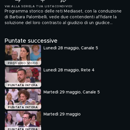
VAI ALLA SERIE
LA TUA LISTA
CONDIVIDI
Programma storico delle reti Mediaset, con la conduzione
di Barbara Palombelli, vede due contendenti affidare la
soluzione del loro contrasto al giudizio di un giudice
arbitro, affrontando temi sempre piu' spesso collegati
all'attualita'' e ai cambiamenti sociali in atto nel nostro
Puntate successive
Paese.
Lunedì 28 maggio, Canale 5
PROSSIMO VIDEO
Lunedì 28 maggio, Rete 4
PUNTATA INTERA
Martedì 29 maggio, Canale 5
PUNTATA INTERA
Martedì 29 maggio
PUNTATA INTERA