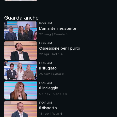
Guarda anche
FORUM
L'amante inesistente
27 mag | Canale 5
FORUM
Ossessione per il pulito
22 apr | Rete 4
FORUM
Il rifugiato
25 nov | Canale 5
FORUM
Il linciaggio
07 nov | Canale 5
FORUM
Il dispetto
18 feb | Rete 4