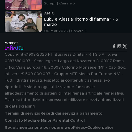
26 apr | Canale 5
AMICI
Luk3 e Alessia: ritorno di fiamma? - 6
marzo
06 mar 2025 | Canale 5
Copyright ©1999-2026 RTI Business Digital - RTI S.p.A.: p. iva
03976881007 - Sede legale: Largo del Nazareno 8, 00187 Roma.
Uffici: Viale Europa 46, 20093 Cologno Monzese (MI) - Cap. Soc.
int. vers. € 500.000.007 - Gruppo MFE Media For Europe N.V. -
Tutti i diritti riservati. Rispetto ai contenuti trasmessi e/o
riprodotti è vietata ogni utilizzazione funzionale
all'addestramento di sistemi di intelligenza artificiale generativa.
È altresì fatto divieto espresso di utilizzare mezzi automatizzati
di data scraping.
Termini di servizio
Recedi dai servizi a pagamento
Comitato Media e Minori
Parental Control
Regolamentazione per opere web
Privacy
Cookie policy