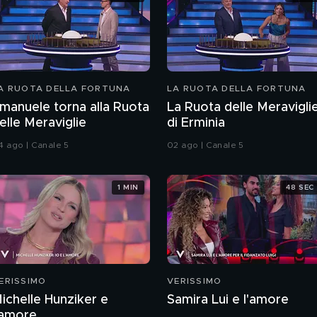
A RUOTA DELLA FORTUNA
LA RUOTA DELLA FORTUNA
manuele torna alla Ruota
La Ruota delle Meravigli
elle Meraviglie
di Erminia
4 ago | Canale 5
02 ago | Canale 5
1 MIN
48 SEC
ERISSIMO
VERISSIMO
ichelle Hunziker e
Samira Lui e l'amore
'amore