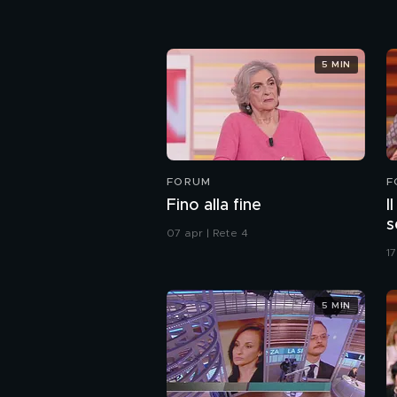
5 MIN
FORUM
F
Fino alla fine
I
s
07 apr | Rete 4
1
5 MIN