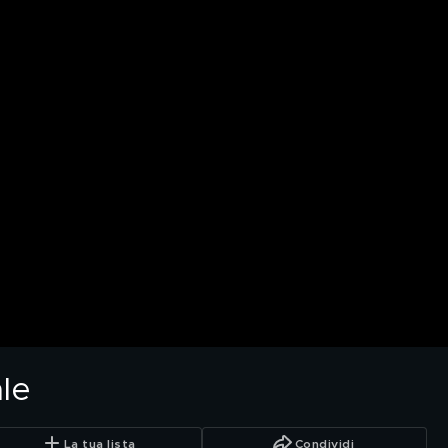
ale
La tua lista
Condividi