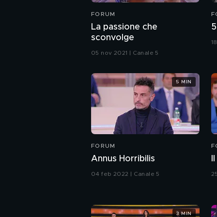
FORUM
F
La passione che
5
sconvolge
1
05 nov 2021 | Canale 5
5 MIN
FORUM
F
Annus Horribilis
I
04 feb 2022 | Canale 5
2
3 MIN