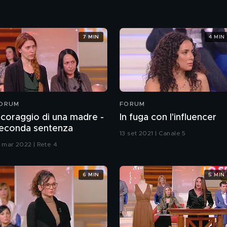
7 MIN
4 MIN
ORUM
FORUM
l coraggio di una madre -
In fuga con l'influencer
econda sentenza
13 set 2021 | Canale 5
7 mar 2022 | Rete 4
6 MIN
5 MIN