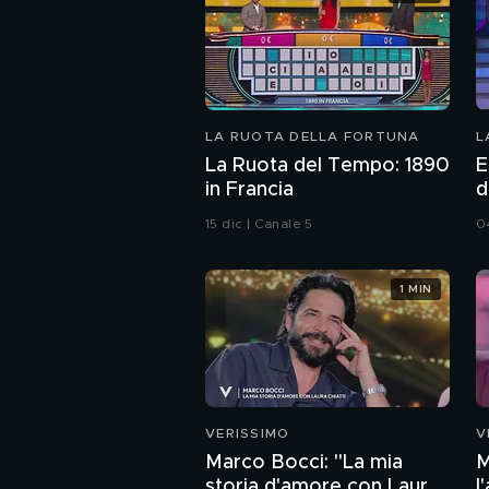
LA RUOTA DELLA FORTUNA
L
La Ruota del Tempo: 1890
E
in Francia
d
15 dic | Canale 5
0
1 MIN
VERISSIMO
V
Marco Bocci: "La mia
M
storia d'amore con Laura
l