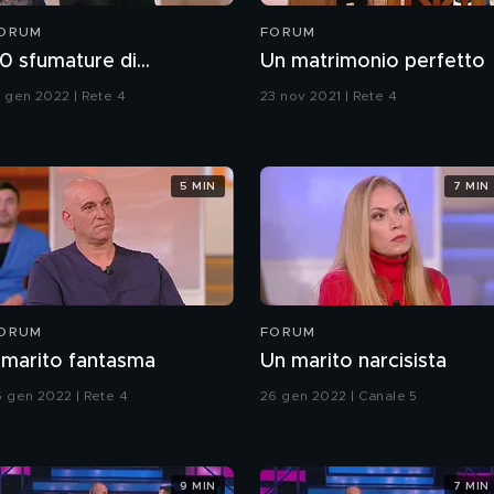
ORUM
FORUM
0 sfumature di...
Un matrimonio perfetto
8 gen 2022 | Rete 4
23 nov 2021 | Rete 4
5 MIN
7 MIN
ORUM
FORUM
l marito fantasma
Un marito narcisista
5 gen 2022 | Rete 4
26 gen 2022 | Canale 5
9 MIN
7 MIN