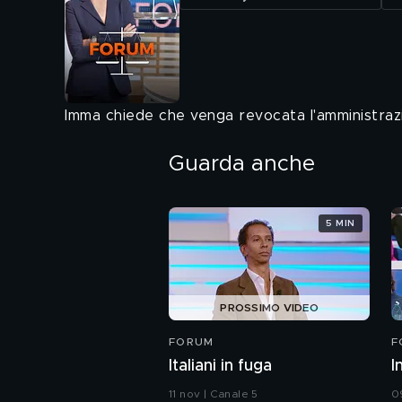
Imma chiede che venga revocata l'amministrazio
Guarda anche
5 MIN
PROSSIMO VIDEO
FORUM
F
Italiani in fuga
I
11 nov | Canale 5
0