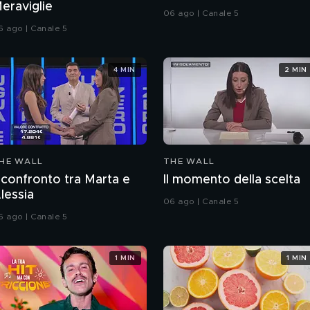
eraviglie
06 ago | Canale 5
6 ago | Canale 5
4 MIN
2 MIN
HE WALL
THE WALL
l confronto tra Marta e
Il momento della scelta
lessia
06 ago | Canale 5
6 ago | Canale 5
1 MIN
1 MIN