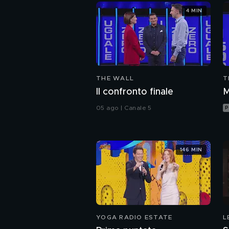
4 MIN
THE WALL
T
Il confronto finale
M
05 ago | Canale 5
P
146 MIN
YOGA RADIO ESTATE
L
F