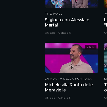
THE WALL
Y
Si gioca con Alessia e
L
Marta!
"
06 ago | Canale 5
06
5 MIN
LA RUOTA DELLA FORTUNA
L
Michele alla Ruota delle
T
Meraviglie
o
05 ago | Canale 5
0