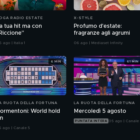
OGA RADIO ESTATE
X-STYLE
a tua hit ma con
Profumo d'estate:
Riccione"
fragranze agli agrumi
 ago | Italia 1
06 ago | Mediaset Infinity
6 MIN
61 MIN
A RUOTA DELLA FORTUNA
LA RUOTA DELLA FORTUNA
ormentoni: World hold
Mercoledì 5 agosto
n
05 ago | Canale
PUNTATA INTERA
5 ago | Canale 5