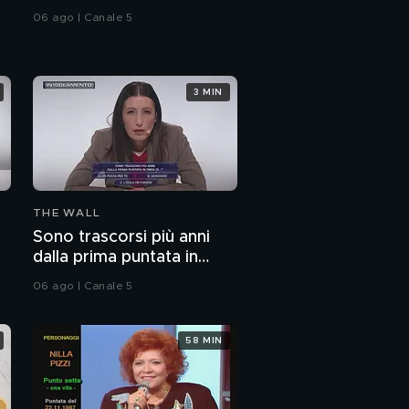
06 ago | Canale 5
3 MIN
THE WALL
Sono trascorsi più anni
dalla prima puntata in
onda di...?
06 ago | Canale 5
58 MIN