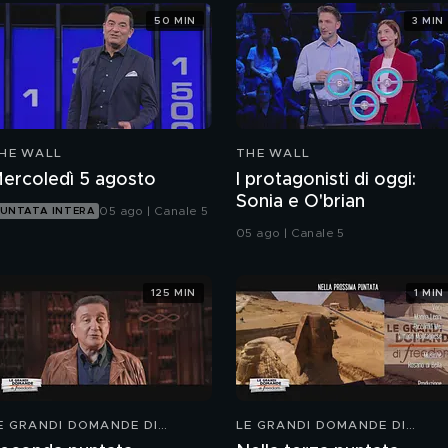
50 MIN
3 MIN
HE WALL
THE WALL
ercoledì 5 agosto
I protagonisti di oggi:
Sonia e O'brian
05 ago | Canale 5
UNTATA INTERA
05 ago | Canale 5
125 MIN
1 MIN
E GRANDI DOMANDE DI
LE GRANDI DOMANDE DI
REEDOM
FREEDOM