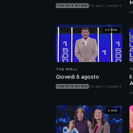
M
06 ago | Canale 5
PUNTATA INTERA
0
50 MIN
THE WALL
T
Giovedì 6 agosto
I
A
06 ago | Canale 5
PUNTATA INTERA
0
9 MIN