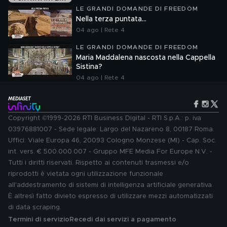
LE GRANDI DOMANDE DI FREEDOM
Nella terza puntata...
04 ago | Rete 4
LE GRANDI DOMANDE DI FREEDOM
Maria Maddalena nascosta nella Cappella
Sistina?
04 ago | Rete 4
Copyright ©1999-2026 RTI Business Digital - RTI S.p.A.: p. iva
03976881007 - Sede legale: Largo del Nazareno 8, 00187 Roma.
Uffici: Viale Europa 46, 20093 Cologno Monzese (MI) - Cap. Soc.
int. vers. € 500.000.007 - Gruppo MFE Media For Europe N.V. -
Tutti i diritti riservati. Rispetto ai contenuti trasmessi e/o
riprodotti è vietata ogni utilizzazione funzionale
all'addestramento di sistemi di intelligenza artificiale generativa.
È altresì fatto divieto espresso di utilizzare mezzi automatizzati
di data scraping.
Termini di servizio
Recedi dai servizi a pagamento