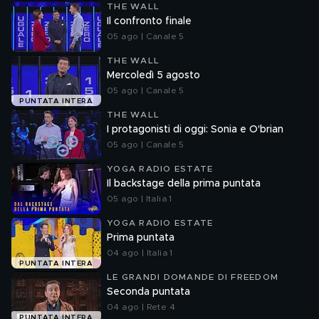
THE WALL
Il confronto finale
05 ago | Canale 5
THE WALL
Mercoledì 5 agosto
05 ago | Canale 5
PUNTATA INTERA
THE WALL
I protagonisti di oggi: Sonia e O'brian
05 ago | Canale 5
YOGA RADIO ESTATE
Il backstage della prima puntata
05 ago | Italia 1
YOGA RADIO ESTATE
Prima puntata
04 ago | Italia 1
PUNTATA INTERA
LE GRANDI DOMANDE DI FREEDOM
Seconda puntata
04 ago | Rete 4
PUNTATA INTERA