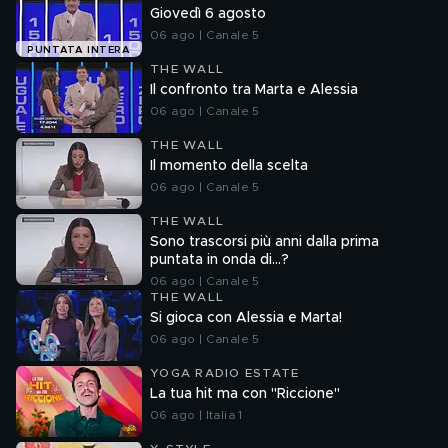
Giovedì 6 agosto
06 ago | Canale 5
PUNTATA INTERA
THE WALL
Il confronto tra Marta e Alessia
06 ago | Canale 5
THE WALL
Il momento della scelta
06 ago | Canale 5
THE WALL
Sono trascorsi più anni dalla prima
puntata in onda di...?
06 ago | Canale 5
THE WALL
Si gioca con Alessia e Marta!
06 ago | Canale 5
YOGA RADIO ESTATE
La tua hit ma con "Riccione"
06 ago | Italia 1