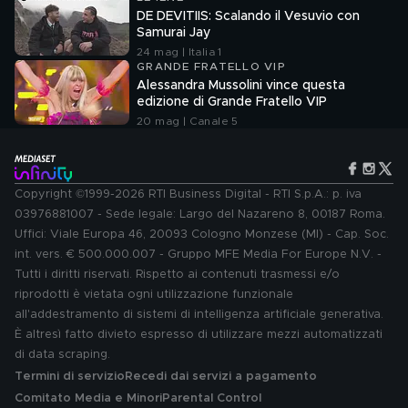
DE DEVITIIS: Scalando il Vesuvio con
Samurai Jay
24 mag | Italia 1
GRANDE FRATELLO VIP
Alessandra Mussolini vince questa
edizione di Grande Fratello VIP
20 mag | Canale 5
Copyright ©1999-2026 RTI Business Digital - RTI S.p.A.: p. iva
03976881007 - Sede legale: Largo del Nazareno 8, 00187 Roma.
Uffici: Viale Europa 46, 20093 Cologno Monzese (MI) - Cap. Soc.
int. vers. € 500.000.007 - Gruppo MFE Media For Europe N.V. -
Tutti i diritti riservati. Rispetto ai contenuti trasmessi e/o
riprodotti è vietata ogni utilizzazione funzionale
all'addestramento di sistemi di intelligenza artificiale generativa.
È altresì fatto divieto espresso di utilizzare mezzi automatizzati
di data scraping.
Termini di servizio
Recedi dai servizi a pagamento
Comitato Media e Minori
Parental Control