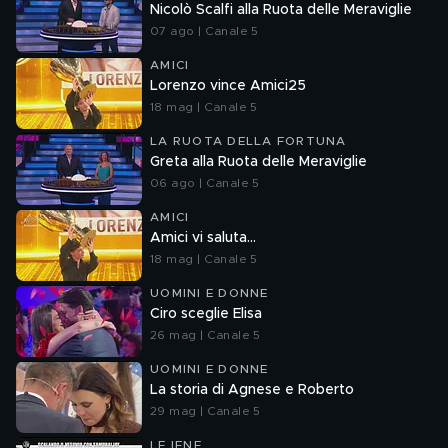
Nicolò Scalfi alla Ruota delle Meraviglie
07 ago | Canale 5
AMICI
Lorenzo vince Amici25
18 mag | Canale 5
LA RUOTA DELLA FORTUNA
Greta alla Ruota delle Meraviglie
06 ago | Canale 5
AMICI
Amici vi saluta...
18 mag | Canale 5
UOMINI E DONNE
Ciro sceglie Elisa
26 mag | Canale 5
UOMINI E DONNE
La storia di Agnese e Roberto
29 mag | Canale 5
LE IENE