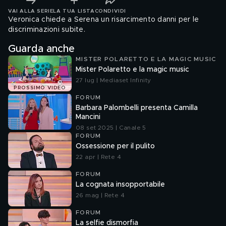
VAI ALLA SERIE
LA TUA LISTA
CONDIVIDI
Veronica chiede a Serena un risarcimento danni per le
discriminazioni subite.
Guarda anche
MISTER POLARETTO E LA MAGIC MUSIC
Mister Polaretto e la magic music
27 lug | Mediaset Infinity
PROSSIMO VIDEO
FORUM
Barbara Palombelli presenta Camilla
Mancini
08 set 2025 | Canale 5
FORUM
Ossessione per il pulito
22 apr | Rete 4
FORUM
La cognata insopportabile
26 mag | Rete 4
FORUM
La selfie dismorfia