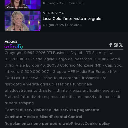
10 mag 2025 | Canale 5
VERISSIMO
Licia Colò: l'intervista integrale
07 giu 2025 | Canale 5
Copyright ©1999-2026 RTI Business Digital - RTI S.p.A.: p. iva
03976881007 - Sede legale: Largo del Nazareno 8, 00187 Roma.
Uffici: Viale Europa 46, 20093 Cologno Monzese (MI) - Cap. Soc.
int. vers. € 500.000.007 - Gruppo MFE Media For Europe N.V. -
Tutti i diritti riservati. Rispetto ai contenuti trasmessi e/o
riprodotti è vietata ogni utilizzazione funzionale
all'addestramento di sistemi di intelligenza artificiale generativa.
È altresì fatto divieto espresso di utilizzare mezzi automatizzati
di data scraping.
Termini di servizio
Recedi dai servizi a pagamento
Comitato Media e Minori
Parental Control
Regolamentazione per opere web
Privacy
Cookie policy