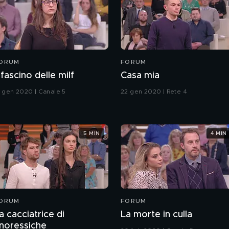
ORUM
FORUM
l fascino delle milf
Casa mia
3 gen 2020 | Canale 5
22 gen 2020 | Rete 4
5 MIN
4 MIN
ORUM
FORUM
a cacciatrice di
La morte in culla
noressiche