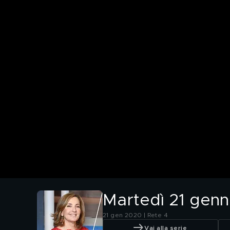
Martedì 21 genn
21 gen 2020 | Rete 4
Vai alla serie