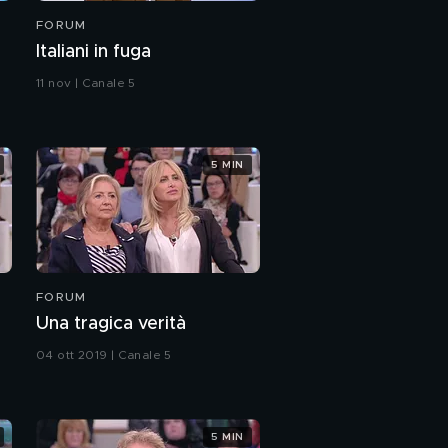
FORUM
Italiani in fuga
11 nov | Canale 5
5 MIN
FORUM
Una tragica verità
04 ott 2019 | Canale 5
5 MIN