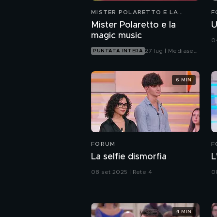
MISTER POLARETTO E LA
F
MAGIC MUSIC
Mister Polaretto e la
U
magic music
0
27 lug | Mediaset
PUNTATA INTERA
Infinity
6 MIN
FORUM
F
La selfie dismorfia
L
08 set 2025 | Rete 4
0
4 MIN