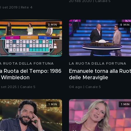
20 feb 2020 | Canale 5
0 set 2019 | Rete 4
3 MIN
9 MIN
A RUOTA DELLA FORTUNA
LA RUOTA DELLA FORTUNA
a Ruota del Tempo: 1986
Emanuele torna alla Ruo
 Wimbledon
delle Meraviglie
3 set 2025 | Canale 5
04 ago | Canale 5
1 MIN
1 MIN