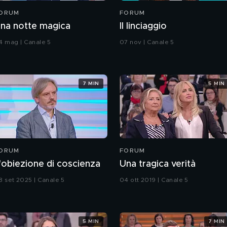
ORUM
FORUM
na notte magica
Il linciaggio
4 mag | Canale 5
07 nov | Canale 5
7 MIN
5 MIN
ORUM
FORUM
'obiezione di coscienza
Una tragica verità
8 set 2025 | Canale 5
04 ott 2019 | Canale 5
5 MIN
7 MIN