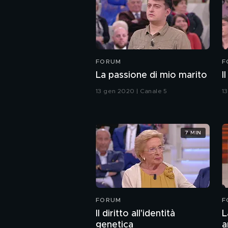
FORUM
F
La passione di mio marito
I
13 gen 2020 | Canale 5
1
7 MIN
FORUM
F
Il diritto all'identità
L
genetica
a