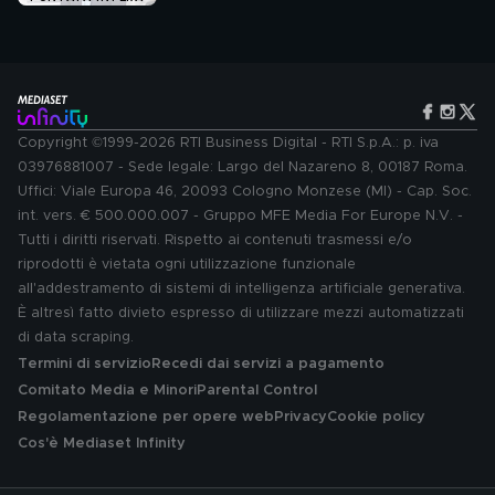
Copyright ©1999-2026 RTI Business Digital - RTI S.p.A.: p. iva
03976881007 - Sede legale: Largo del Nazareno 8, 00187 Roma.
Uffici: Viale Europa 46, 20093 Cologno Monzese (MI) - Cap. Soc.
int. vers. € 500.000.007 - Gruppo MFE Media For Europe N.V. -
Tutti i diritti riservati. Rispetto ai contenuti trasmessi e/o
riprodotti è vietata ogni utilizzazione funzionale
all'addestramento di sistemi di intelligenza artificiale generativa.
È altresì fatto divieto espresso di utilizzare mezzi automatizzati
di data scraping.
Termini di servizio
Recedi dai servizi a pagamento
Comitato Media e Minori
Parental Control
Regolamentazione per opere web
Privacy
Cookie policy
Cos'è Mediaset Infinity