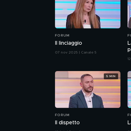
FORUM
F
Il linciaggio
L
p
07 nov 2025 | Canale 5
1
5 MIN
FORUM
F
Il dispetto
L