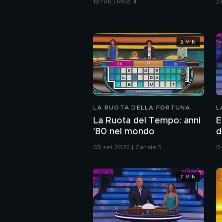
18 feb | Rete 4
2
3 MIN
LA RUOTA DELLA FORTUNA
L
La Ruota del Tempo: anni
E
'80 nel mondo
d
05 set 2025 | Canale 5
0
7 MIN