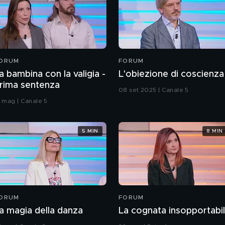
ORUM
FORUM
a bambina con la valigia -
L'obiezione di coscienza
rima sentenza
08 set 2025 | Canale 5
2 mag | Canale 5
5 MIN
8 MIN
ORUM
FORUM
a magia della danza
La cognata insopportabi