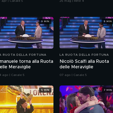
7 apr | Canale 5
26 mag | Rete 4
9 MIN
8 MIN
A RUOTA DELLA FORTUNA
LA RUOTA DELLA FORTUNA
manuele torna alla Ruota
Nicolò Scalfi alla Ruota
elle Meraviglie
delle Meraviglie
4 ago | Canale 5
07 ago | Canale 5
5 MIN
7 MIN