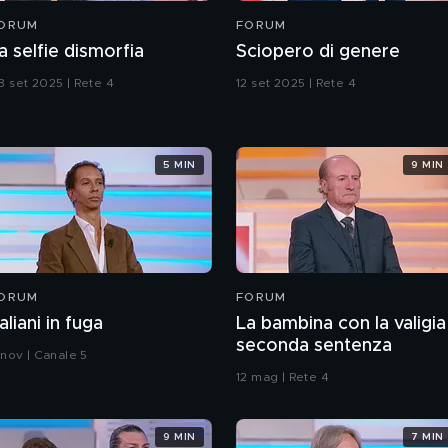
ORUM
FORUM
a selfie dismorfia
Sciopero di genere
8 set 2025 | Rete 4
12 set 2025 | Rete 4
5 MIN
9 MIN
ORUM
FORUM
taliani in fuga
La bambina con la valigia
seconda sentenza
 nov | Canale 5
12 mag | Rete 4
9 MIN
7 MIN