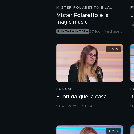
MISTER POLARETTO E LA
F
MAGIC MUSIC
Mister Polaretto e la
L
magic music
0
27 lug | Mediaset
PUNTATA INTERA
Infinity
6 MIN
FORUM
F
Fuori da quella casa
I
18 set 2025 | Rete 4
11
6 MIN