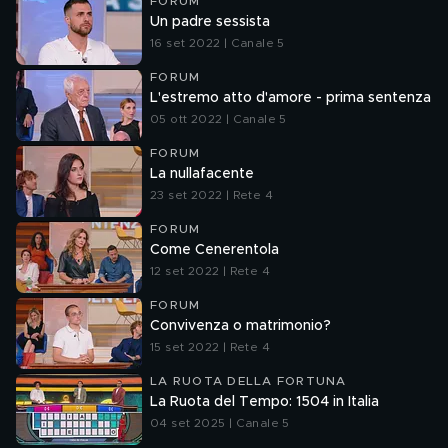
FORUM
Un padre sessista
16 set 2022 | Canale 5
FORUM
L'estremo atto d'amore - prima sentenza
05 ott 2022 | Canale 5
FORUM
La nullafacente
23 set 2022 | Rete 4
FORUM
Come Cenerentola
12 set 2022 | Rete 4
FORUM
Convivenza o matrimonio?
15 set 2022 | Rete 4
LA RUOTA DELLA FORTUNA
La Ruota del Tempo: 1504 in Italia
04 set 2025 | Canale 5