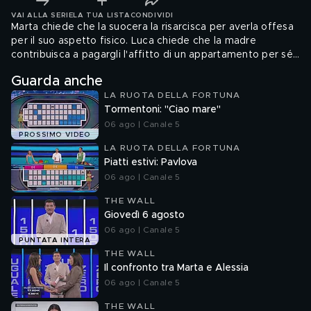
VAI ALLA SERIE
LA TUA LISTA
CONDIVIDI
Marta chiede che la suocera la risarcisca per averla offesa
per il suo aspetto fisico. Luca chiede che la madre
contribuisca a pagargli l'affitto di un appartamento per sé
e per la moglie.
Guarda anche
LA RUOTA DELLA FORTUNA
Tormentoni: "Ciao mare"
06 ago | Canale 5
PROSSIMO VIDEO
LA RUOTA DELLA FORTUNA
Piatti estivi: Pavlova
06 ago | Canale 5
THE WALL
Giovedì 6 agosto
06 ago | Canale 5
PUNTATA INTERA
THE WALL
Il confronto tra Marta e Alessia
06 ago | Canale 5
THE WALL