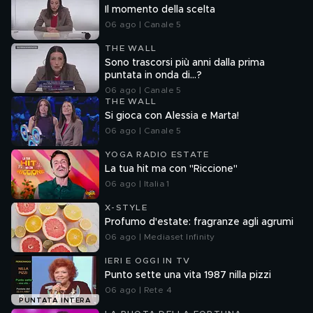
Il momento della scelta
06 ago | Canale 5
THE WALL
Sono trascorsi più anni dalla prima
puntata in onda di...?
06 ago | Canale 5
THE WALL
Si gioca con Alessia e Marta!
06 ago | Canale 5
YOGA RADIO ESTATE
La tua hit ma con "Riccione"
06 ago | Italia 1
X-STYLE
Profumo d'estate: fragranze agli agrumi
06 ago | Mediaset Infinity
IERI E OGGI IN TV
Punto sette una vita 1987 nilla pizzi
06 ago | Rete 4
PUNTATA INTERA