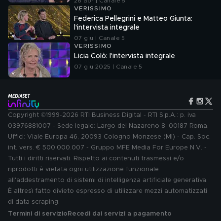
26 apr | Canale 5
VERISSIMO
Federica Pellegrini e Matteo Giunta:
l'intervista integrale
07 giu | Canale 5
VERISSIMO
Licia Colò: l'intervista integrale
07 giu 2025 | Canale 5
Copyright ©1999-2026 RTI Business Digital - RTI S.p.A.: p. iva
03976881007 - Sede legale: Largo del Nazareno 8, 00187 Roma.
Uffici: Viale Europa 46, 20093 Cologno Monzese (MI) - Cap. Soc.
int. vers. € 500.000.007 - Gruppo MFE Media For Europe N.V. -
Tutti i diritti riservati. Rispetto ai contenuti trasmessi e/o
riprodotti è vietata ogni utilizzazione funzionale
all'addestramento di sistemi di intelligenza artificiale generativa.
È altresì fatto divieto espresso di utilizzare mezzi automatizzati
di data scraping.
Termini di servizio
Recedi dai servizi a pagamento