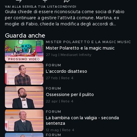
VAI ALLA SERIE
LA TUA LISTA
CONDIVIDI
Giulia chiede di essere riconosciuta come socia di Fabio
per continuare a gestire l'attività comune. Martina, ex
moglie di Fabio, chiede la modifica degli accordi di
separazione e un assegno di mantenimento.
Guarda anche
MISTER POLARETTO E LA MAGIC MUSIC
Mister Polaretto e la magic music
27 lug | Mediaset Infinity
PROSSIMO VIDEO
FORUM
L'accordo disatteso
27 feb | Rete 4
FORUM
Ossessione per il pulito
22 apr | Rete 4
FORUM
La bambina con la valigia - seconda
sentenza
12 mag | Rete 4
FORUM