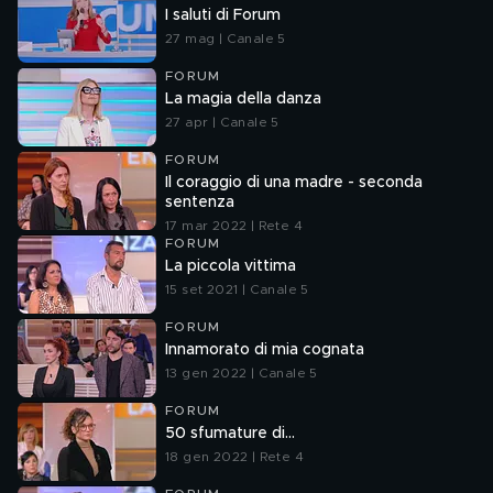
I saluti di Forum
27 mag | Canale 5
FORUM
La magia della danza
27 apr | Canale 5
FORUM
Il coraggio di una madre - seconda
sentenza
17 mar 2022 | Rete 4
FORUM
La piccola vittima
15 set 2021 | Canale 5
FORUM
Innamorato di mia cognata
13 gen 2022 | Canale 5
FORUM
50 sfumature di...
18 gen 2022 | Rete 4