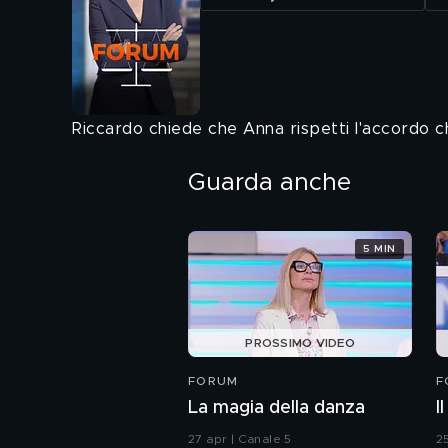
Riccardo chiede che Anna rispetti l'accordo c
Guarda anche
5 MIN
PROSSIMO VIDEO
FORUM
F
La magia della danza
I
27 apr | Canale 5
2