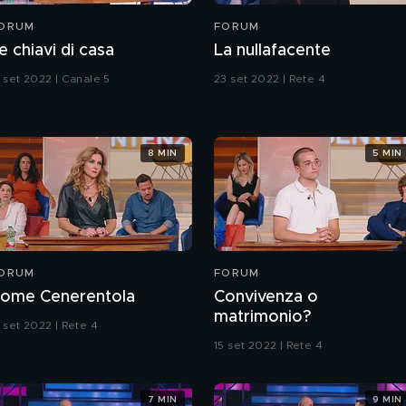
ORUM
FORUM
e chiavi di casa
La nullafacente
3 set 2022 | Canale 5
23 set 2022 | Rete 4
8 MIN
5 MIN
ORUM
FORUM
ome Cenerentola
Convivenza o
matrimonio?
 set 2022 | Rete 4
15 set 2022 | Rete 4
7 MIN
9 MIN