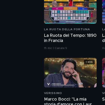
LA RUOTA DELLA FORTUNA
L
La Ruota del Tempo: 1890
L
in Francia
d
15 dic | Canale 5
0
1 MIN
VERISSIMO
V
Marco Bocci: "La mia
S
storia d'amore con Laura