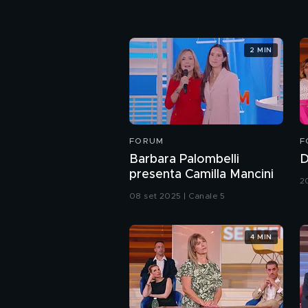
2 MIN
FORUM
F
Barbara Palombelli
D
presenta Camilla Mancini
2
08 set 2025 | Canale 5
4 MIN