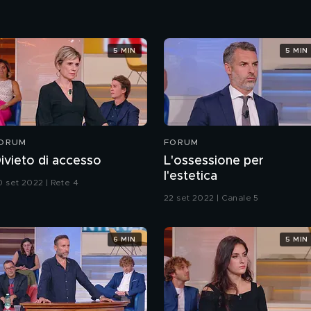
5 MIN
5 MIN
ORUM
FORUM
ivieto di accesso
L'ossessione per
l'estetica
0 set 2022 | Rete 4
22 set 2022 | Canale 5
6 MIN
5 MIN