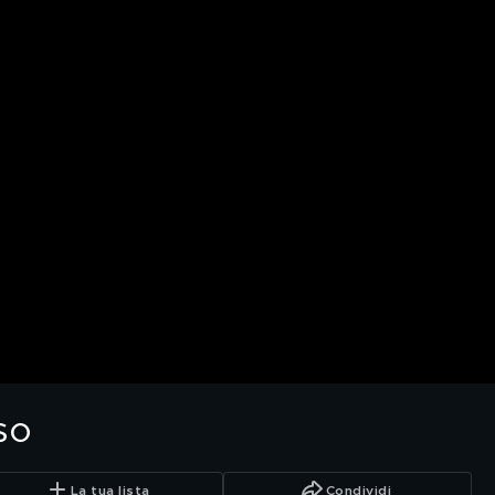
so
La tua lista
Condividi