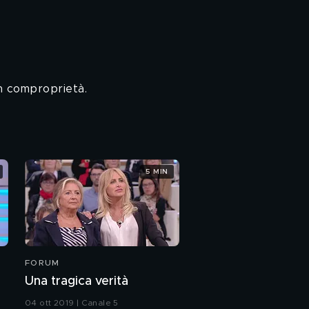
in comproprietà.
5 MIN
FORUM
Una tragica verità
04 ott 2019 | Canale 5