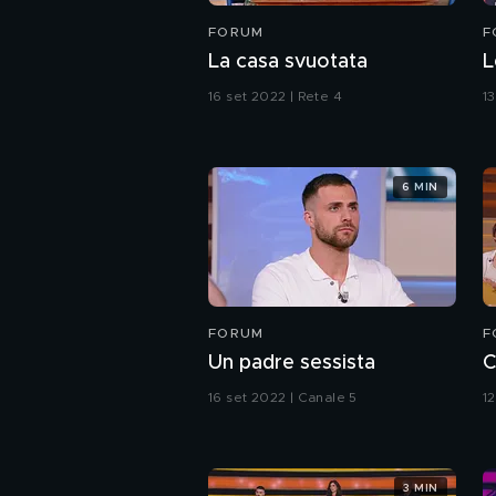
FORUM
F
La casa svuotata
L
16 set 2022 | Rete 4
1
6 MIN
FORUM
F
Un padre sessista
C
16 set 2022 | Canale 5
12
3 MIN