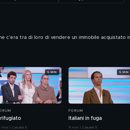
he c'era tra di loro di vendere un immobile acquistato 
5 MIN
5 MIN
ORUM
FORUM
l rifugiato
Italiani in fuga
5 nov | Canale 5
11 nov | Canale 5