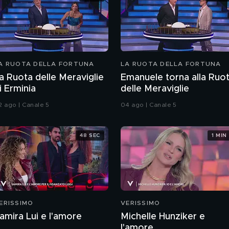
A RUOTA DELLA FORTUNA
LA RUOTA DELLA FORTUNA
a Ruota delle Meraviglie
Emanuele torna alla Ruo
i Erminia
delle Meraviglie
2 ago | Canale 5
04 ago | Canale 5
48 SEC
1 MIN
ERISSIMO
VERISSIMO
amira Lui e l'amore
Michelle Hunziker e
l'amore