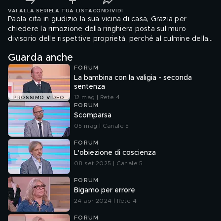
VAI ALLA SERIE
LA TUA LISTA
CONDIVIDI
Paola cita in giudizio la sua vicina di casa, Grazia per
chiedere la rimozione della ringhiera posta sul muro
divisorio delle rispettive proprietà, perché al culmine della
quale ha posizionato un teschio.
Guarda anche
FORUM
La bambina con la valigia - seconda
sentenza
12 mag | Rete 4
PROSSIMO VIDEO
FORUM
Scomparsa
05 mag | Canale 5
FORUM
L'obiezione di coscienza
08 set 2025 | Canale 5
FORUM
Bigamo per errore
24 apr 2024 | Rete 4
FORUM