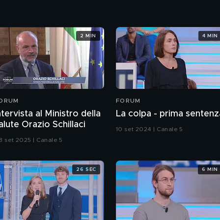
2 MIN
4 MIN
ORUM
FORUM
ntervista al Ministro della
La colpa - prima sentenz
alute Orazio Schillaci
10 set 2024 | Canale 5
8 set 2025 | Canale 5
26 SEC
6 MIN