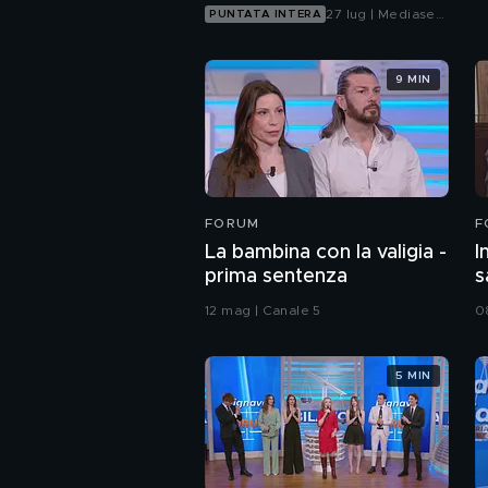
27 lug | Mediaset
PUNTATA INTERA
Infinity
9 MIN
FORUM
F
La bambina con la valigia -
I
prima sentenza
s
12 mag | Canale 5
0
5 MIN