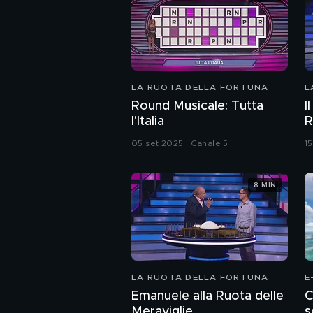
LA RUOTA DELLA FORTUNA
L
Round Musicale: Tutta
I
l'Italia
R
05 set 2025 | Canale 5
1
8 MIN
LA RUOTA DELLA FORTUNA
E
Emanuele alla Ruota delle
C
Meraviglie
s