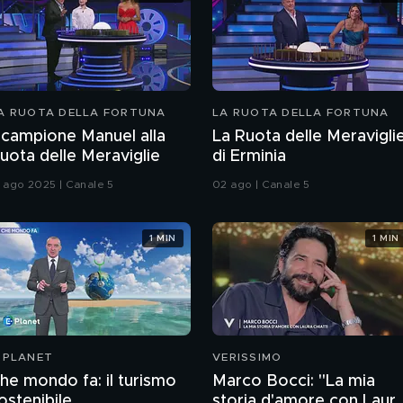
A RUOTA DELLA FORTUNA
LA RUOTA DELLA FORTUNA
l campione Manuel alla
La Ruota delle Meravigli
uota delle Meraviglie
di Erminia
5 ago 2025 | Canale 5
02 ago | Canale 5
1 MIN
1 MIN
-PLANET
VERISSIMO
he mondo fa: il turismo
Marco Bocci: "La mia
ostenibile
storia d'amore con Laur