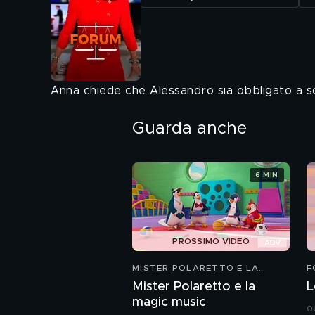
Anna chiede che Alessandro sia obbligato a sot
Guarda anche
6 MIN
PROSSIMO VIDEO
MISTER POLARETTO E LA
F
MAGIC MUSIC
Mister Polaretto e la
L
magic music
0