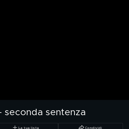
i - seconda sentenza
La tua lista
Condividi