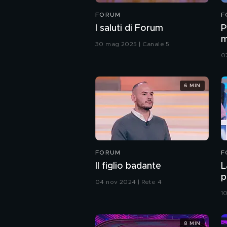
FORUM
F
I saluti di Forum
P
m
30 mag 2025 | Canale 5
0
6 MIN
FORUM
F
Il figlio badante
L
p
04 nov 2024 | Rete 4
1
8 MIN