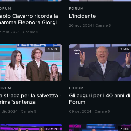
ORUM
FORUM
aolo Ciavarro ricorda la
L'incidente
amma Eleonora Giorgi
20 nov 2024 | Canale 5
7 mar 2025 | Canale 5
5 MIN
3 MIN
ORUM
FORUM
a strada per la salvezza -
Gli auguri per i 40 anni di
rima"sentenza
Forum
0 dic 2024 | Canale 5
09 set 2024 | Canale 5
10 MIN
7 MIN