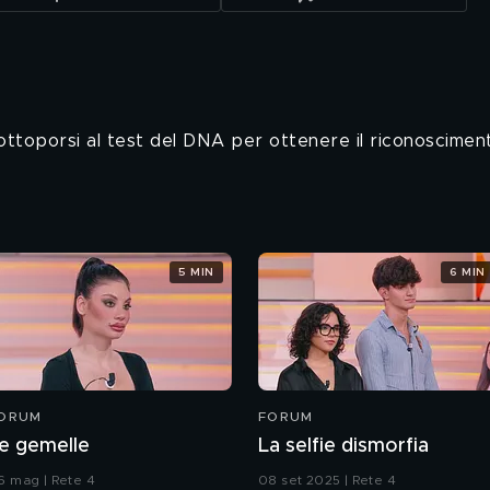
toporsi al test del DNA per ottenere il riconoscimento 
5 MIN
6 MIN
ORUM
FORUM
e gemelle
La selfie dismorfia
6 mag | Rete 4
08 set 2025 | Rete 4