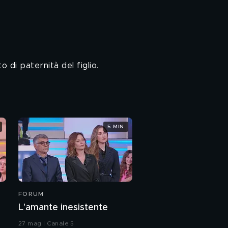
di paternità del figlio.
5 MIN
FORUM
L'amante inesistente
27 mag | Canale 5