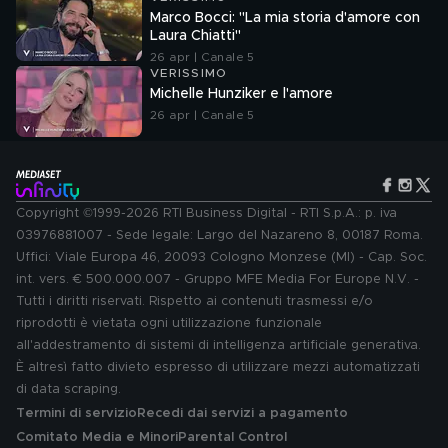
Marco Bocci: "La mia storia d'amore con
Laura Chiatti"
26 apr | Canale 5
VERISSIMO
Michelle Hunziker e l'amore
26 apr | Canale 5
Copyright ©1999-2026 RTI Business Digital - RTI S.p.A.: p. iva
03976881007 - Sede legale: Largo del Nazareno 8, 00187 Roma.
Uffici: Viale Europa 46, 20093 Cologno Monzese (MI) - Cap. Soc.
int. vers. € 500.000.007 - Gruppo MFE Media For Europe N.V. -
Tutti i diritti riservati. Rispetto ai contenuti trasmessi e/o
riprodotti è vietata ogni utilizzazione funzionale
all'addestramento di sistemi di intelligenza artificiale generativa.
È altresì fatto divieto espresso di utilizzare mezzi automatizzati
di data scraping.
Termini di servizio
Recedi dai servizi a pagamento
Comitato Media e Minori
Parental Control