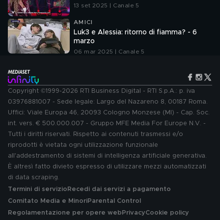
13 set 2025 | Canale 5
AMICI
Luk3 e Alessia: ritorno di fiamma? - 6
marzo
06 mar 2025 | Canale 5
Copyright ©1999-2026 RTI Business Digital - RTI S.p.A.: p. iva
03976881007 - Sede legale: Largo del Nazareno 8, 00187 Roma.
Uffici: Viale Europa 46, 20093 Cologno Monzese (MI) - Cap. Soc.
int. vers. € 500.000.007 - Gruppo MFE Media For Europe N.V. -
Tutti i diritti riservati. Rispetto ai contenuti trasmessi e/o
riprodotti è vietata ogni utilizzazione funzionale
all'addestramento di sistemi di intelligenza artificiale generativa.
È altresì fatto divieto espresso di utilizzare mezzi automatizzati
di data scraping.
Termini di servizio
Recedi dai servizi a pagamento
Comitato Media e Minori
Parental Control
Regolamentazione per opere web
Privacy
Cookie policy