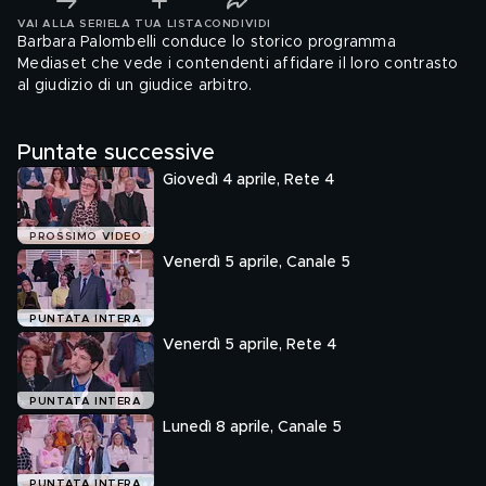
VAI ALLA SERIE
LA TUA LISTA
CONDIVIDI
Barbara Palombelli conduce lo storico programma
Mediaset che vede i contendenti affidare il loro contrasto
al giudizio di un giudice arbitro.
Puntate successive
Giovedì 4 aprile, Rete 4
PROSSIMO VIDEO
Venerdì 5 aprile, Canale 5
PUNTATA INTERA
Venerdì 5 aprile, Rete 4
PUNTATA INTERA
Lunedì 8 aprile, Canale 5
PUNTATA INTERA