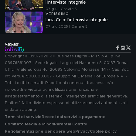
l'intervista integrale
07 giu | Canale 5
VERISSIMO
Licia Colò: l'intervista integrale
07 giu 2025 | Canale 5
Copyright ©1999-2026 RTI Business Digital - RTI S.p.A.: p. iva
03976881007 - Sede legale: Largo del Nazareno 8, 00187 Roma.
Uffici: Viale Europa 46, 20093 Cologno Monzese (MI) - Cap. Soc.
int. vers. € 500.000.007 - Gruppo MFE Media For Europe N.V. -
Tutti i diritti riservati. Rispetto ai contenuti trasmessi e/o
riprodotti è vietata ogni utilizzazione funzionale
all'addestramento di sistemi di intelligenza artificiale generativa.
È altresì fatto divieto espresso di utilizzare mezzi automatizzati
di data scraping.
Termini di servizio
Recedi dai servizi a pagamento
Comitato Media e Minori
Parental Control
Regolamentazione per opere web
Privacy
Cookie policy