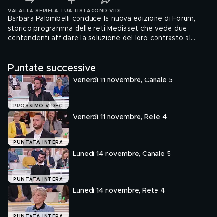
VAI ALLA SERIE
LA TUA LISTA
CONDIVIDI
Barbara Palombelli conduce la nuova edizione di Forum,
storico programma delle reti Mediaset che vede due
contendenti affidare la soluzione del loro contrasto al
giudizio di un giudice arbitro.
Puntate successive
Venerdì 11 novembre, Canale 5
PROSSIMO VIDEO
Venerdì 11 novembre, Rete 4
PUNTATA INTERA
Lunedì 14 novembre, Canale 5
PUNTATA INTERA
Lunedì 14 novembre, Rete 4
PUNTATA INTERA