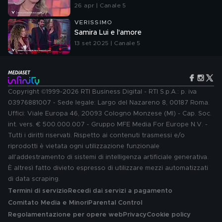
26 apr | Canale 5
VERISSIMO
Samira Lui e l'amore
13 set 2025 | Canale 5
Copyright ©1999-2026 RTI Business Digital - RTI S.p.A.: p. iva
03976881007 - Sede legale: Largo del Nazareno 8, 00187 Roma.
Uffici: Viale Europa 46, 20093 Cologno Monzese (MI) - Cap. Soc.
int. vers. € 500.000.007 - Gruppo MFE Media For Europe N.V. -
Tutti i diritti riservati. Rispetto ai contenuti trasmessi e/o
riprodotti è vietata ogni utilizzazione funzionale
all'addestramento di sistemi di intelligenza artificiale generativa.
È altresì fatto divieto espresso di utilizzare mezzi automatizzati
di data scraping.
Termini di servizio
Recedi dai servizi a pagamento
Comitato Media e Minori
Parental Control
Regolamentazione per opere web
Privacy
Cookie policy