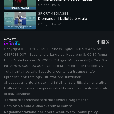
07 ago | Italia 1
SPORTMEDIASET
Diomande: il balletto è virale
07 ago | Italia 1
Copyright ©1999-2026 RTI Business Digital - RTI S.p.A.: p. iva
03976881007 - Sede legale: Largo del Nazareno 8, 00187 Roma.
Uffici: Viale Europa 46, 20093 Cologno Monzese (MI) - Cap. Soc.
int. vers. € 500.000.007 - Gruppo MFE Media For Europe N.V. -
Tutti i diritti riservati. Rispetto ai contenuti trasmessi e/o
riprodotti è vietata ogni utilizzazione funzionale
all'addestramento di sistemi di intelligenza artificiale generativa.
È altresì fatto divieto espresso di utilizzare mezzi automatizzati
di data scraping.
Termini di servizio
Recedi dai servizi a pagamento
Comitato Media e Minori
Parental Control
Regolamentazione per opere web
Privacy
Cookie policy