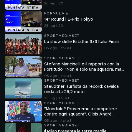
26 lug | 20
PUNTATA INTERA
FORMULA E
14° Round | E-Prix Tokyo
25 lug | 20
PUNTATA INTERA
SPORTMEDIASET
Lo show delle Estathé 3x3 Italia Finals
05 ago | Italia 1
SPORTMEDIASET
Stefano Mancinelli e il rapporto con la
Fortitudo: "Non è solo una squadra, ma
una fede"
05 ago | Italia 1
SPORTMEDIASET
Steudtner, surfista da record: cavalca
onda alta 26,2 metri
25 lug | Italia 1
SPORTMEDIASET
"Mondiale? Proveremo a competere
contro ogni squadra". Olbis Andrè
racconta il percorso di avvicinamento ai
05 ago | Italia 1
prossimi mondiali in Germania.
SPORTMEDIASET
Il Milan presenta la terza maglia