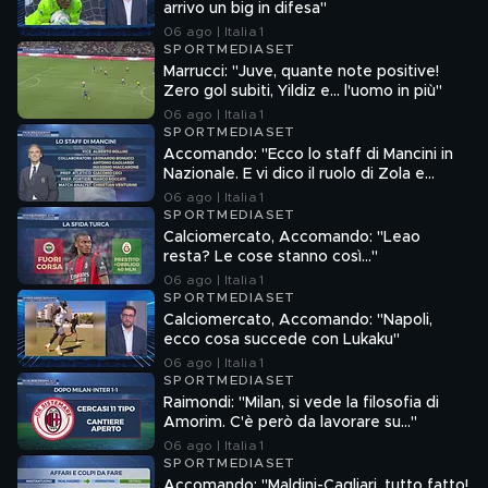
arrivo un big in difesa"
06 ago | Italia 1
SPORTMEDIASET
Marrucci: "Juve, quante note positive!
Zero gol subiti, Yildiz e... l'uomo in più"
06 ago | Italia 1
SPORTMEDIASET
Accomando: "Ecco lo staff di Mancini in
Nazionale. E vi dico il ruolo di Zola e
Ranieri"
06 ago | Italia 1
SPORTMEDIASET
Calciomercato, Accomando: "Leao
resta? Le cose stanno così…"
06 ago | Italia 1
SPORTMEDIASET
Calciomercato, Accomando: "Napoli,
ecco cosa succede con Lukaku"
06 ago | Italia 1
SPORTMEDIASET
Raimondi: "Milan, si vede la filosofia di
Amorim. C'è però da lavorare su…"
06 ago | Italia 1
SPORTMEDIASET
Accomando: "Maldini-Cagliari, tutto fatto!