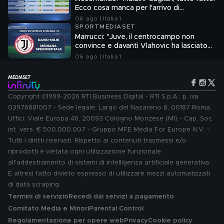
Ecco cosa manca per l'arrivo di
Mastantuono e Molina in Italia"
06 ago | Italia 1
SPORTMEDIASET
Marrucci: "Juve, il centrocampo non
convince e davanti Vlahovic ha lasciato
un vuoto"
06 ago | Italia 1
Copyright ©1999-2026 RTI Business Digital - RTI S.p.A.: p. iva
03976881007 - Sede legale: Largo del Nazareno 8, 00187 Roma.
Uffici: Viale Europa 46, 20093 Cologno Monzese (MI) - Cap. Soc.
int. vers. € 500.000.007 - Gruppo MFE Media For Europe N.V. -
Tutti i diritti riservati. Rispetto ai contenuti trasmessi e/o
riprodotti è vietata ogni utilizzazione funzionale
all'addestramento di sistemi di intelligenza artificiale generativa.
È altresì fatto divieto espresso di utilizzare mezzi automatizzati
di data scraping.
Termini di servizio
Recedi dai servizi a pagamento
Comitato Media e Minori
Parental Control
Regolamentazione per opere web
Privacy
Cookie policy