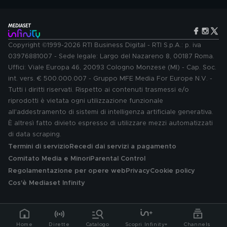
Copyright ©1999-2026 RTI Business Digital - RTI S.p.A.: p. iva
03976881007 - Sede legale: Largo del Nazareno 8, 00187 Roma.
Uffici: Viale Europa 46, 20093 Cologno Monzese (MI) - Cap. Soc.
int. vers. € 500.000.007 - Gruppo MFE Media For Europe N.V. -
Tutti i diritti riservati. Rispetto ai contenuti trasmessi e/o
riprodotti è vietata ogni utilizzazione funzionale
all'addestramento di sistemi di intelligenza artificiale generativa.
È altresì fatto divieto espresso di utilizzare mezzi automatizzati
di data scraping.
Termini di servizio
Recedi dai servizi a pagamento
Comitato Media e Minori
Parental Control
Regolamentazione per opere web
Privacy
Cookie policy
Cos'è Mediaset Infinity
Home
Dirette
Catalogo
Scopri Infinity+
Channels