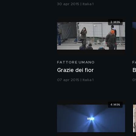
30 apr 2015 | Italia 1
3 MIN
FATTORE UMANO
F
Grazie dei fior
B
07 apr 2015 | Italia 1
09
4 MIN