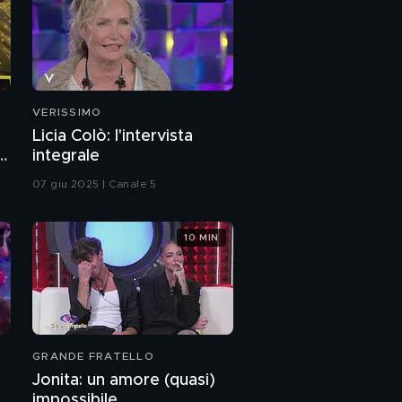
VERISSIMO
Licia Colò: l'intervista
a
integrale
07 giu 2025 | Canale 5
10 MIN
GRANDE FRATELLO
Jonita: un amore (quasi)
impossibile