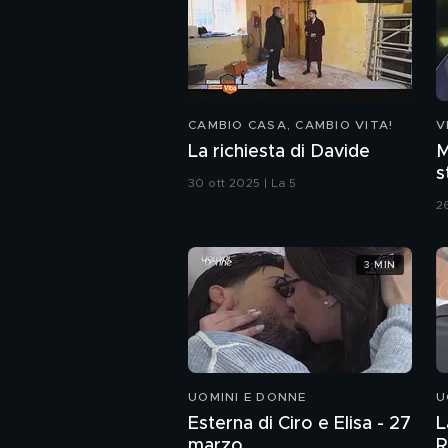
CAMBIO CASA, CAMBIO VITA!
V
La richiesta di Davide
M
s
30 ott 2025 | La 5
C
2
3 MIN
UOMINI E DONNE
U
Esterna di Ciro e Elisa - 27
L
marzo
R