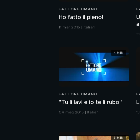
FATTORE UMANO
F
Ho fatto il pieno!
U
a
11 mar 2015 | Italia 1
31
4 MIN
FATTORE UMANO
F
"Tu li lavi e io te li rubo"
L
04 mag 2015 | Italia 1
13
3 MIN