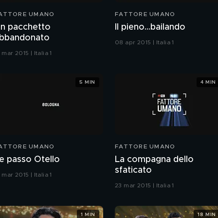
ATTORE UMANO
FATTORE UMANO
n pacchetto
Il pieno...bailando
bbandonato
08 apr 2015 | Italia 1
 mar 2015 | Italia 1
5 MIN
4 MIN
ATTORE UMANO
FATTORE UMANO
e passo Otello
La compagna dello
sfaticato
 mar 2015 | Italia 1
23 mar 2015 | Italia 1
1 MIN
18 MIN