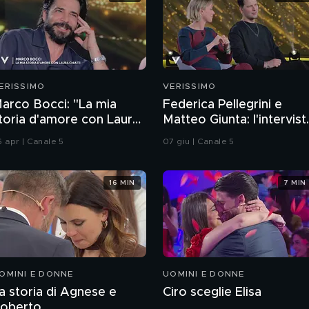
ERISSIMO
VERISSIMO
arco Bocci: "La mia
Federica Pellegrini e
toria d'amore con Laura
Matteo Giunta: l'intervist
hiatti"
integrale
6 apr | Canale 5
07 giu | Canale 5
16 MIN
7 MIN
OMINI E DONNE
UOMINI E DONNE
a storia di Agnese e
Ciro sceglie Elisa
oberto