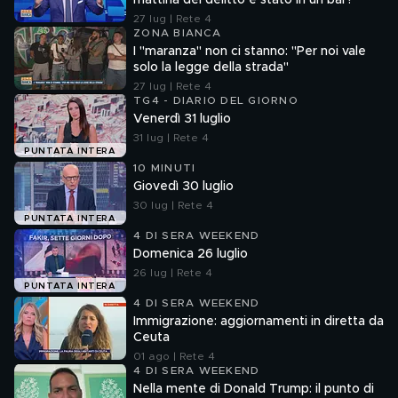
mattina del delitto è stato in un bar?
27 lug | Rete 4
ZONA BIANCA
I "maranza" non ci stanno: "Per noi vale
solo la legge della strada"
27 lug | Rete 4
TG4 - DIARIO DEL GIORNO
Venerdì 31 luglio
31 lug | Rete 4
PUNTATA INTERA
10 MINUTI
Giovedì 30 luglio
30 lug | Rete 4
PUNTATA INTERA
4 DI SERA WEEKEND
Domenica 26 luglio
26 lug | Rete 4
PUNTATA INTERA
4 DI SERA WEEKEND
Immigrazione: aggiornamenti in diretta da
Ceuta
01 ago | Rete 4
4 DI SERA WEEKEND
Nella mente di Donald Trump: il punto di