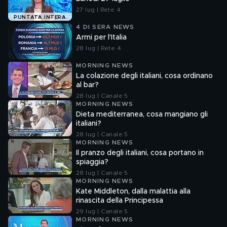
27 lug | Rete 4
PUNTATA INTERA
4 DI SERA NEWS
Armi per l'Italia
28 lug | Rete 4
MORNING NEWS
La colazione degli italiani, cosa ordinano
al bar?
28 lug | Canale 5
MORNING NEWS
Dieta mediterranea, cosa mangiano gli
italiani?
28 lug | Canale 5
MORNING NEWS
Il pranzo degli italiani, cosa portano in
spiaggia?
28 lug | Canale 5
MORNING NEWS
Kate Middleton, dalla malattia alla
rinascita della Principessa
29 lug | Canale 5
MORNING NEWS