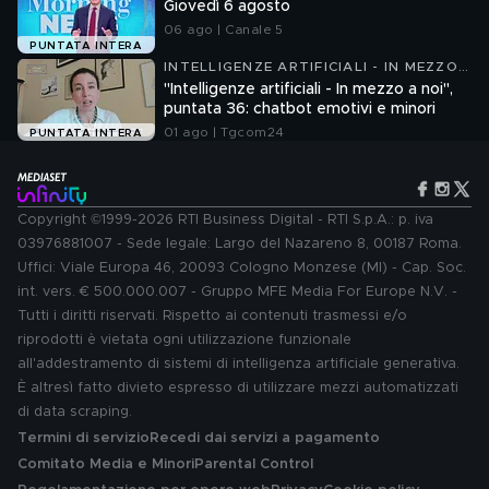
Giovedì 6 agosto
06 ago | Canale 5
PUNTATA INTERA
INTELLIGENZE ARTIFICIALI - IN MEZZO
A NOI
"Intelligenze artificiali - In mezzo a noi",
puntata 36: chatbot emotivi e minori
01 ago | Tgcom24
PUNTATA INTERA
Copyright ©1999-2026 RTI Business Digital - RTI S.p.A.: p. iva
03976881007 - Sede legale: Largo del Nazareno 8, 00187 Roma.
Uffici: Viale Europa 46, 20093 Cologno Monzese (MI) - Cap. Soc.
int. vers. € 500.000.007 - Gruppo MFE Media For Europe N.V. -
Tutti i diritti riservati. Rispetto ai contenuti trasmessi e/o
riprodotti è vietata ogni utilizzazione funzionale
all'addestramento di sistemi di intelligenza artificiale generativa.
È altresì fatto divieto espresso di utilizzare mezzi automatizzati
di data scraping.
Termini di servizio
Recedi dai servizi a pagamento
Comitato Media e Minori
Parental Control