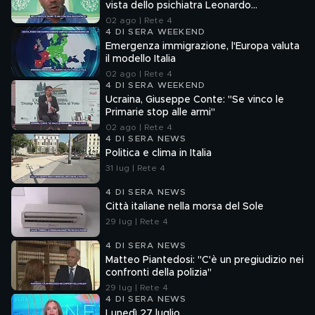
vista dello psichiatra Leonardo
Mendolicchio
02 ago | Rete 4
4 DI SERA WEEKEND
Emergenza immigrazione, l'Europa valuta
il modello Italia
02 ago | Rete 4
4 DI SERA WEEKEND
Ucraina, Giuseppe Conte: "Se vinco le
Primarie stop alle armi"
02 ago | Rete 4
4 DI SERA NEWS
Politica e clima in Italia
31 lug | Rete 4
4 DI SERA NEWS
Città italiane nella morsa del Sole
29 lug | Rete 4
4 DI SERA NEWS
Matteo Piantedosi: "C'è un pregiudizio nei
confronti della polizia"
29 lug | Rete 4
4 DI SERA NEWS
Lunedì 27 luglio