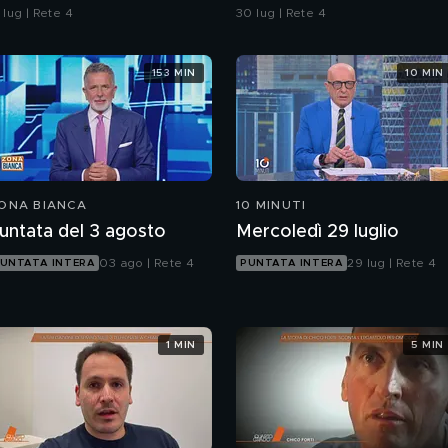
arito quando parla
Giuseppe Conte
 lug | Rete 4
30 lug | Rete 4
icama sulle cose"
153 MIN
10 MIN
ONA BIANCA
10 MINUTI
untata del 3 agosto
Mercoledì 29 luglio
03 ago | Rete 4
29 lug | Rete 4
UNTATA INTERA
PUNTATA INTERA
1 MIN
5 MIN