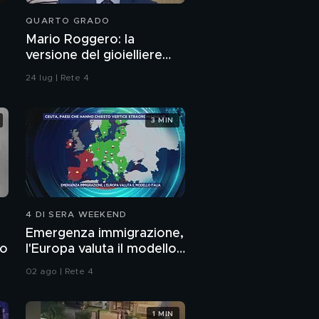
QUARTO GRADO
Mario Roggero: la
versione del gioielliere
sulla rapina
24 lug | Rete 4
3 MIN
4 DI SERA WEEKEND
Emergenza immigrazione,
to
l'Europa valuta il modello
Italia
02 ago | Rete 4
1 MIN