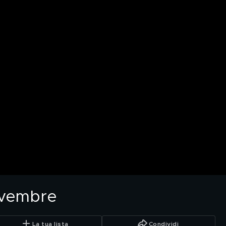
ovembre
La tua lista
Condividi