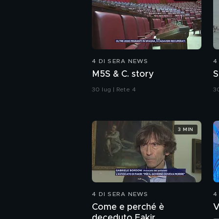
4 DI SERA NEWS
4
M5S & C. story
S
30 lug | Rete 4
30
3 MIN
4 DI SERA NEWS
4
Come e perché è
V
deceduto Fakir