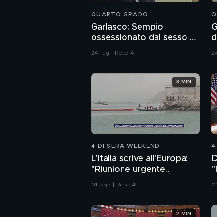
QUARTO GRADO
Q
Garlasco: Sempio
G
ossessionato dal sesso o
d
ragazzo rispettoso?
24 lug | Rete 4
24
3 MIN
4 DI SERA WEEKEND
4
L'Italia scrive all'Europa:
D
"Riunione urgente
"
sull'immigrazione"
a
01 ago | Rete 4
0
2 MIN