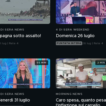
 DI SERA NEWS
4 DI SERA WEEKEND
pagna sotto assalto!
Domenica 26 luglio
 lug | Rete 4
26 lug | Rete 4
PUNTATA INTERA
55 MIN
2 MIN
 DI SERA NEWS
MORNING NEWS
enerdì 31 luglio
Caro spesa, quanto pesa
l'inflazione sul carrello