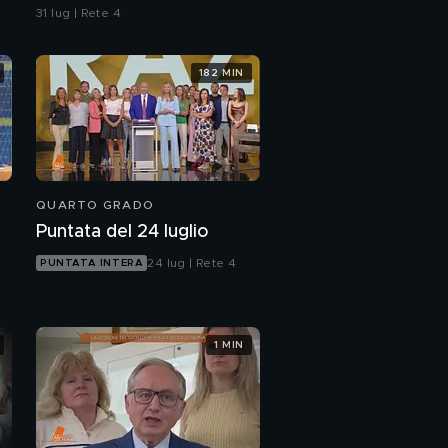
dice mia madre sono idee
31 lug | Rete 4
sue"
182 MIN
QUARTO GRADO
Puntata del 24 luglio
24 lug | Rete 4
PUNTATA INTERA
1 MIN