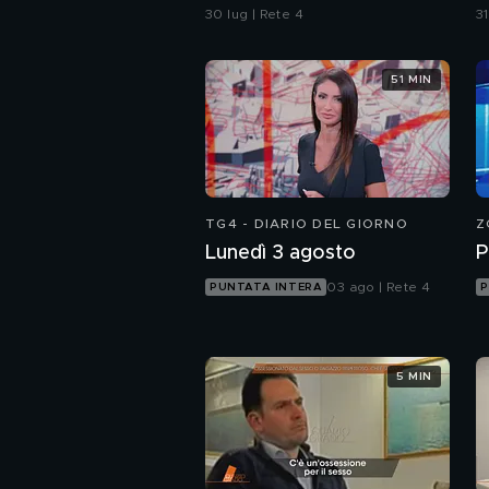
ecco cosa abbiamo
m
30 lug | Rete 4
31
scoperto
r
51 MIN
TG4 - DIARIO DEL GIORNO
Z
Lunedì 3 agosto
P
03 ago | Rete 4
PUNTATA INTERA
P
5 MIN