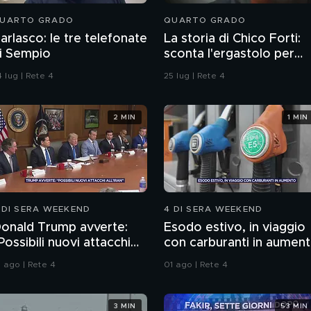
UARTO GRADO
QUARTO GRADO
arlasco: le tre telefonate
La storia di Chico Forti:
i Sempio
sconta l'ergastolo per
omicidio
 lug | Rete 4
25 lug | Rete 4
2 MIN
1 MIN
 DI SERA WEEKEND
4 DI SERA WEEKEND
onald Trump avverte:
Esodo estivo, in viaggio
Possibili nuovi attacchi
con carburanti in aumen
ll'Iran"
1 ago | Rete 4
01 ago | Rete 4
3 MIN
53 MIN