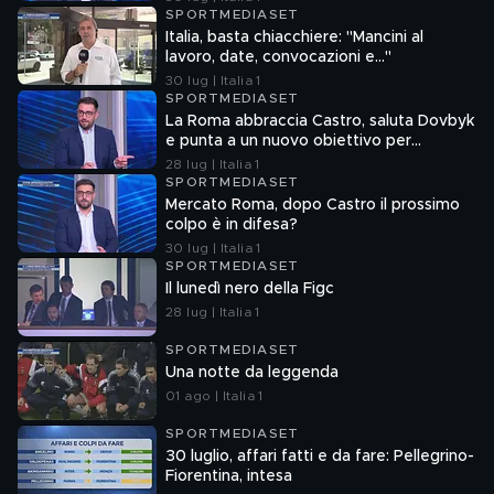
SPORTMEDIASET
Italia, basta chiacchiere: "Mancini al
lavoro, date, convocazioni e…"
30 lug | Italia 1
SPORTMEDIASET
La Roma abbraccia Castro, saluta Dovbyk
e punta a un nuovo obiettivo per
l'attacco
28 lug | Italia 1
SPORTMEDIASET
Mercato Roma, dopo Castro il prossimo
colpo è in difesa?
30 lug | Italia 1
SPORTMEDIASET
Il lunedì nero della Figc
28 lug | Italia 1
SPORTMEDIASET
Una notte da leggenda
01 ago | Italia 1
SPORTMEDIASET
30 luglio, affari fatti e da fare: Pellegrino-
Fiorentina, intesa