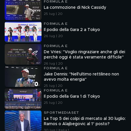
FORMULA E
La commozione di Nick Cassidy
25 lug | 20
FORMULA E
Il podio della Gara 2 a Tokyo
26 lug | 20
FORMULA E
De Vries: "Voglio ringraziare anche gli dei
perchè oggi è stata veramente difficile"
26 lug | 20
FORMULA E
Jake Dennis: "Nell'ultimo rettilineo non
avevo molta energia"
25 lug | 20
FORMULA E
Il podio della Gara 1 di Tokyo
25 lug | 20
SPORTMEDIASET
La Top 5 dei colpi di mercato al 30 luglio:
Ramos o Alajbegovic al 1° posto?
30 lug | Italia 1