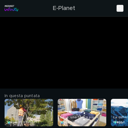
E-Planet
In questa puntata
Lana: una filiera più
La diffe
Curiamo gli alberi
sostenibile
meteo