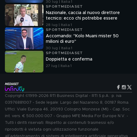
30 lug | Italia 1
SPORTMEDIASET
Nazionale, caccia al nuovo direttore
tecnico: ecco chi potrebbe essere
28 lug | Italia 1
SPORTMEDIASET
Accomando: "Kolo Muani mister 50
milioni di euro"
30 lug | Italia 1
SPORTMEDIASET
Doppietta e conferma
27 lug | Italia 1
Copyright ©1999-2026 RTI Business Digital - RTI S.p.A.: p. iva
03976881007 - Sede legale: Largo del Nazareno 8, 00187 Roma.
Uffici: Viale Europa 46, 20093 Cologno Monzese (MI) - Cap. Soc.
int. vers. € 500.000.007 - Gruppo MFE Media For Europe N.V. -
Tutti i diritti riservati. Rispetto ai contenuti trasmessi e/o
riprodotti è vietata ogni utilizzazione funzionale
all'addestramento di sistemi di intelligenza artificiale generativa.