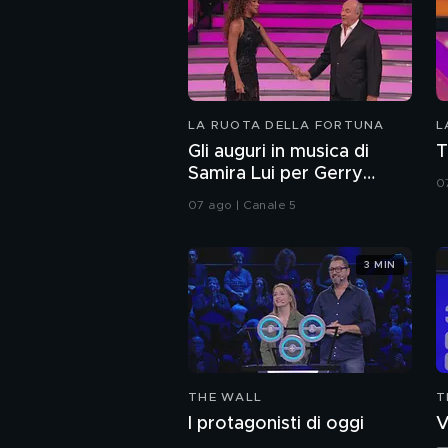
LA RUOTA DELLA FORTUNA
L
Gli auguri in musica di
T
Samira Lui per Gerry
0
Scotti
07 ago | Canale 5
3 MIN
THE WALL
T
I protagonisti di oggi
V