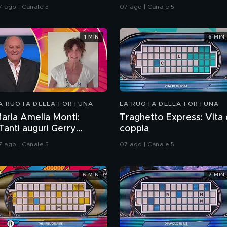
compleanno di Gerry
7 ago | Canale 5
07 ago | Canale 5
Scotti
1 MIN
6 MIN
A RUOTA DELLA FORTUNA
LA RUOTA DELLA FORTUNA
aria Amelia Monti:
Traghetto Express: Vita 
Tanti auguri Gerry
coppia
cotti"
7 ago | Canale 5
07 ago | Canale 5
6 MIN
7 MIN