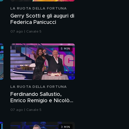
LA RUOTA DELLA FORTUNA
Gerry Scotti e gli auguri di
Federica Panicucci
07 ago | Canale 5
5 MIN
LA RUOTA DELLA FORTUNA
Ferdinando Sallustio,
Enrico Remigio e Nicolò
Scalfi: tre campioni per il
07 ago | Canale 5
compleanno di Gerry
Scotti
3 MIN