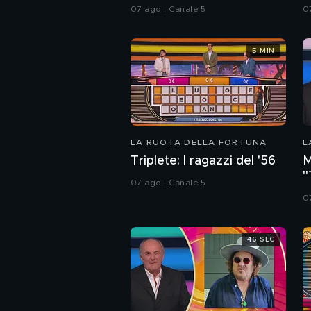
07 ago | Canale 5
0
5 MIN
LA RUOTA DELLA FORTUNA
L
Triplete: I ragazzi del '56
M
"
07 ago | Canale 5
S
0
46 SEC