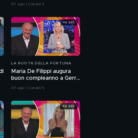
07 ago | Canale 5
46 SEC
LA RUOTA DELLA FORTUNA
di
Maria De Filippi augura
buon compleanno a Gerry
Scotti
07 ago | Canale 5
56 SEC