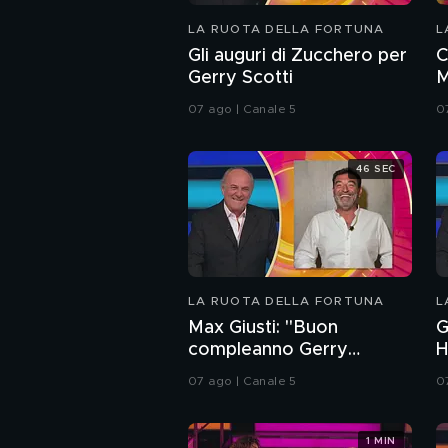
LA RUOTA DELLA FORTUNA
L
Gli auguri di Zucchero per
C
Gerry Scotti
M
07 ago | Canale 5
0
46 SEC
LA RUOTA DELLA FORTUNA
L
Max Giusti: "Buon
G
compleanno Gerry
H
Scotti!"
c
07 ago | Canale 5
0
1 MIN