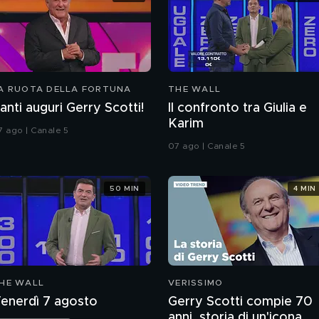
A RUOTA DELLA FORTUNA
THE WALL
anti auguri Gerry Scotti!
Il confronto tra Giulia e
Karim
7 ago | Canale 5
07 ago | Canale 5
50 MIN
4 MIN
HE WALL
VERISSIMO
enerdì 7 agosto
Gerry Scotti compie 70
anni, storia di un'icona