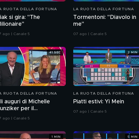
A RUOTA DELLA FORTUNA
LA RUOTA DELLA FORTUNA
iak si gira: "The
Tormentoni: "Diavolo in
ilionaire"
me"
7 ago | Canale 5
07 ago | Canale 5
41 SEC
2 MIN
A RUOTA DELLA FORTUNA
LA RUOTA DELLA FORTUNA
li auguri di Michelle
Piatti estivi: Yi Mein
unziker per il
07 ago | Canale 5
ompleanno Gerry Scotti
7 ago | Canale 5
1 MIN
5 MIN