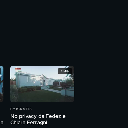
7 MIN
EMIGRATIS
No privacy da Fedez e
ta
Chiara Ferragni