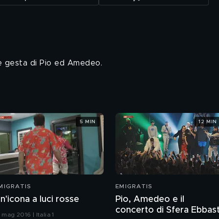
he gesta di Pio ed Amedeo.
5 MIN
12 MIN
MIGRATIS
EMIGRATIS
n'icona a luci rosse
Pio, Amedeo e il
concerto di Sfera Ebbas
 mag 2016 | Italia 1