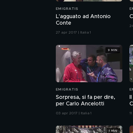
EMIGRATIS
E
L'agguato ad Antonio
C
Conte
24
27 apr 2017 | Italia 1
9 MIN
EMIGRATIS
E
Sorpresa, si fa per dire,
I
per Carlo Ancelotti
C
03 apr 2017 | Italia 1
11
1 MIN