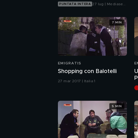
27 lug | Mediaset
PUNTATA INTERA
Infinity
7 MIN
EMIGRATIS
E
Shopping con Balotelli
U
P
27 mar 2017 | Italia 1
5 MIN