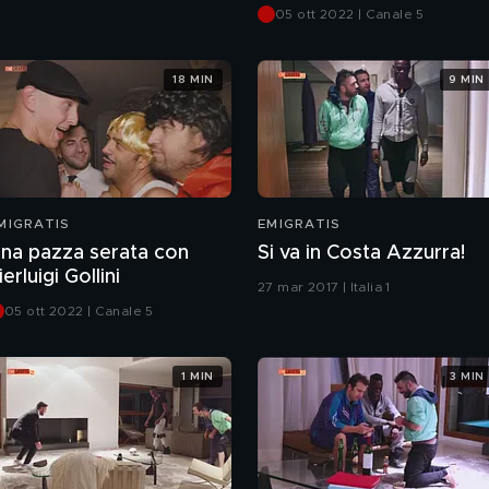
05 ott 2022 | Canale 5
18 MIN
9 MIN
MIGRATIS
EMIGRATIS
na pazza serata con
Si va in Costa Azzurra!
ierluigi Gollini
27 mar 2017 | Italia 1
05 ott 2022 | Canale 5
1 MIN
3 MIN