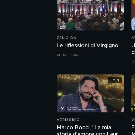
ZELIG ON
A
Le riflessioni di Virgigno
U
d
14 dic | Italia 1
01
1 MIN
VERISSIMO
V
Marco Bocci: "La mia
F
storia d'amore con Laura
M