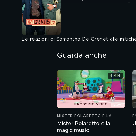
Le reazioni di Samantha De Grenet alle mitic
Guarda anche
6 MIN
PROSSIMO VIDEO
MISTER POLARETTO E LA
E
MAGIC MUSIC
Mister Polaretto e la
U
magic music
15