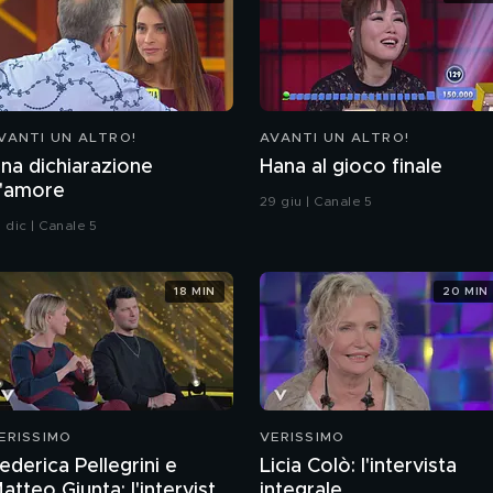
VANTI UN ALTRO!
AVANTI UN ALTRO!
na dichiarazione
Hana al gioco finale
'amore
29 giu | Canale 5
 dic | Canale 5
18 MIN
20 MIN
ERISSIMO
VERISSIMO
ederica Pellegrini e
Licia Colò: l'intervista
atteo Giunta: l'intervista
integrale