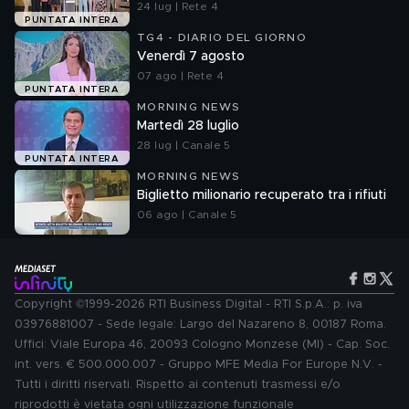
24 lug | Rete 4
PUNTATA INTERA
TG4 - DIARIO DEL GIORNO
Venerdì 7 agosto
07 ago | Rete 4
PUNTATA INTERA
MORNING NEWS
Martedì 28 luglio
28 lug | Canale 5
PUNTATA INTERA
MORNING NEWS
Biglietto milionario recuperato tra i rifiuti
06 ago | Canale 5
Copyright ©1999-2026 RTI Business Digital - RTI S.p.A.: p. iva
03976881007 - Sede legale: Largo del Nazareno 8, 00187 Roma.
Uffici: Viale Europa 46, 20093 Cologno Monzese (MI) - Cap. Soc.
int. vers. € 500.000.007 - Gruppo MFE Media For Europe N.V. -
Tutti i diritti riservati. Rispetto ai contenuti trasmessi e/o
riprodotti è vietata ogni utilizzazione funzionale