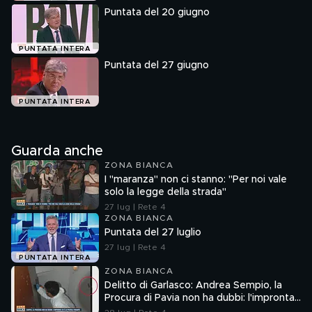
Puntata del 20 giugno
PUNTATA INTERA
Puntata del 27 giugno
PUNTATA INTERA
Guarda anche
ZONA BIANCA
I "maranza" non ci stanno: "Per noi vale
solo la legge della strada"
27 lug | Rete 4
ZONA BIANCA
Puntata del 27 luglio
27 lug | Rete 4
PUNTATA INTERA
ZONA BIANCA
Delitto di Garlasco: Andrea Sempio, la
Procura di Pavia non ha dubbi: l'impronta
33 è la pistola fumante