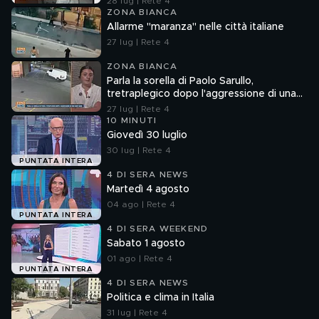
28 lug | Rete 4
ZONA BIANCA
Allarme "maranza" nelle città italiane
27 lug | Rete 4
ZONA BIANCA
Parla la sorella di Paolo Sarullo,
tretraplegico dopo l'aggressione di una
baby gang
27 lug | Rete 4
10 MINUTI
Giovedì 30 luglio
30 lug | Rete 4
PUNTATA INTERA
4 DI SERA NEWS
Martedì 4 agosto
04 ago | Rete 4
PUNTATA INTERA
4 DI SERA WEEKEND
Sabato 1 agosto
01 ago | Rete 4
PUNTATA INTERA
4 DI SERA NEWS
Politica e clima in Italia
31 lug | Rete 4