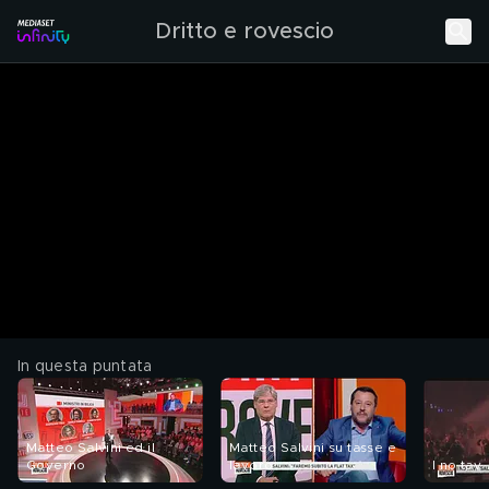
Dritto e rovescio
In questa puntata
Matteo Salvini ed il
Matteo Salvini su tasse e
Governo
lavoro
I no tav