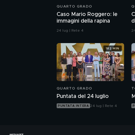
QUARTO GRADO
Q
Caso Mario Roggero: le
C
immagini della rapina
d
24 lug | Rete 4
24
182 MIN
QUARTO GRADO
T
Puntata del 24 luglio
M
24 lug | Rete 4
PUNTATA INTERA
P