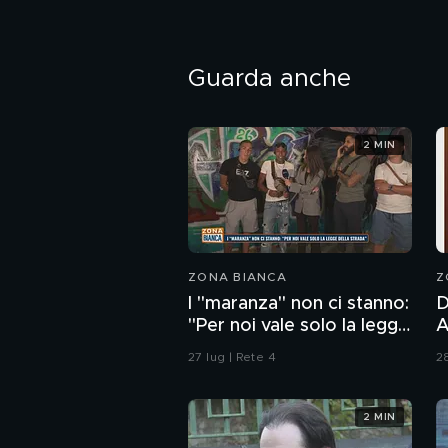
Guarda anche
2 MIN
ZONA BIANCA
Z
I "maranza" non ci stanno:
D
"Per noi vale solo la legge
And
della strada"
P
27 lug | Rete 4
28
d
p
2 MIN