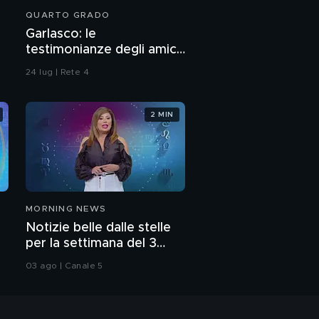
QUARTO GRADO
Garlasco: le
testimonianze degli amici
di Marco Poggi
24 lug | Rete 4
2 MIN
MORNING NEWS
Notizie belle dalle stelle
per la settimana del 3
agosto
03 ago | Canale 5