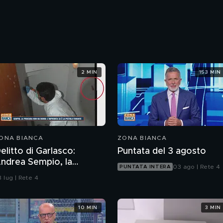
2 MIN
153 MIN
ONA BIANCA
ZONA BIANCA
elitto di Garlasco:
Puntata del 3 agosto
rea Sempio, la
03 ago | Rete 4
PUNTATA INTERA
rocura di Pavia non ha
 lug | Rete 4
ubbi: l'impronta 33 è la
istola fumante
10 MIN
3 MIN