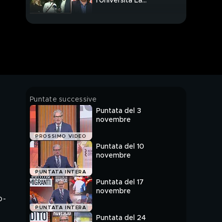
l'Università La
Sapienza
Il ritorno di Salvini
ministro: lotta agli
immigrati
Migranti, Casarini e le
ong contro Salvini
Ultim'ora: accoltella 5
Puntate successive
persone al
Puntata del 3
supermercato, 1 morto
novembre
Il nostro viaggio:
PROSSIMO VIDEO
l'incubo di un inverno al
Puntata del 10
freddo
novembre
E i consumatori? Non
PUNTATA INTERA
possono fare niente...
Puntata del 17
novembre
o-
Il bar di Dritto e
PUNTATA INTERA
rovescio questa
Puntata del 24