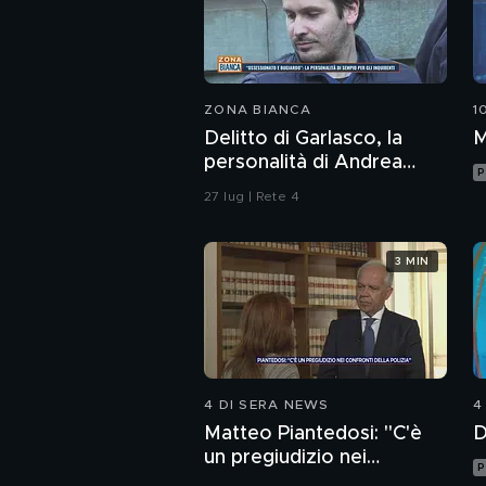
ZONA BIANCA
1
Delitto di Garlasco, la
M
personalità di Andrea
P
Sempio per gli inquirenti:
27 lug | Rete 4
"Ossessionato e
bugiardo"
3 MIN
4 DI SERA NEWS
4
Matteo Piantedosi: "C'è
D
un pregiudizio nei
P
confronti della polizia"