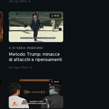
28 lug | Rete 4
2 MIN
4 DI SERA WEEKEND
Metodo Trump: minacce
di attacchi e ripensamenti
02 ago | Rete 4
5 MIN