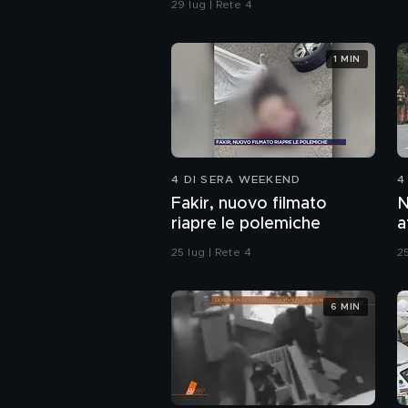
29 lug | Rete 4
1 MIN
4 DI SERA WEEKEND
4
Fakir, nuovo filmato
N
riapre le polemiche
a
d
25 lug | Rete 4
25
6 MIN