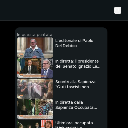
In questa puntata
L'editoriale di Paolo
Del Debbio
In diretta: il presidente
del Senato Ignazio La
Russa
Scontri alla Sapienza:
"Qui i fascisti non
parlano"
In diretta dalla
Sapienza Occupata:
"Fuori i fascisti"
Ultim'ora: occupata