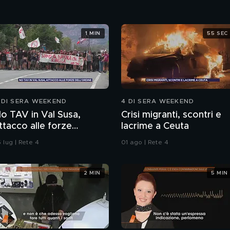
1 MIN
55 SEC
 DI SERA WEEKEND
4 DI SERA WEEKEND
o TAV in Val Susa,
Crisi migranti, scontri e
ttacco alle forze
lacrime a Ceuta
ell'ordine
 lug | Rete 4
01 ago | Rete 4
2 MIN
5 MIN