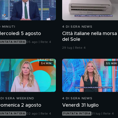
0 MINUTI
4 DI SERA NEWS
ercoledì 5 agosto
Città italiane nella morsa
del Sole
05 ago | Rete 4
UNTATA INTERA
29 lug | Rete 4
54 MIN
55 MIN
 DI SERA WEEKEND
4 DI SERA NEWS
omenica 2 agosto
Venerdì 31 luglio
02 ago | Rete 4
31 lug | Rete 4
UNTATA INTERA
PUNTATA INTERA