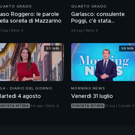
UARTO GRADO
QUARTO GRADO
aso Roggero: le parole
Garlasco: consulente
ella sorella di Mazzarino
Poggi, c'è stata
contaminazione sulle
 lug | Rete 4
24 lug | Rete 4
unghie?
50 MIN
98 MIN
G4 - DIARIO DEL GIORNO
MORNING NEWS
artedì 4 agosto
Venerdì 31 luglio
04 ago | Rete 4
31 lug | Canale 5
UNTATA INTERA
PUNTATA INTERA