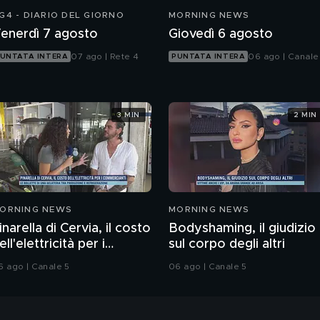
G4 - DIARIO DEL GIORNO
MORNING NEWS
enerdì 7 agosto
Giovedì 6 agosto
07 ago | Rete 4
06 ago | Canale
UNTATA INTERA
PUNTATA INTERA
3 MIN
2 MIN
ORNING NEWS
MORNING NEWS
inarella di Cervia, il costo
Bodyshaming, il giudizio
ell'elettricità per i
sul corpo degli altri
ommercianti
6 ago | Canale 5
06 ago | Canale 5