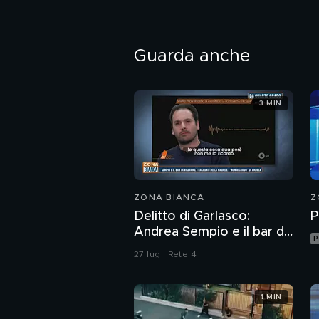
Guarda anche
3 MIN
ZONA BIANCA
Z
Delitto di Garlasco:
P
Andrea Sempio e il bar di
P
Vigevano e i racconti
27 lug | Rete 4
della madre
1 MIN