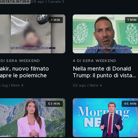
08 ago | Canale 5
UNTATA INTERA
1 MIN
1 MIN
 DI SERA WEEKEND
4 DI SERA WEEKEND
akir, nuovo filmato
Nella mente di Donald
iapre le polemiche
Trump: il punto di vista
dello psichiatra Leonard
 lug | Rete 4
02 ago | Rete 4
Mendolicchio
53 MIN
95 MIN