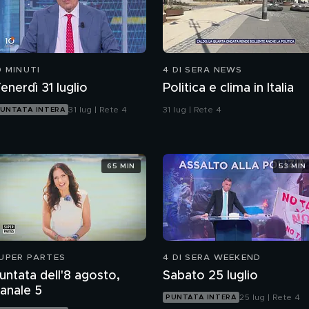
0 MINUTI
4 DI SERA NEWS
enerdì 31 luglio
Politica e clima in Italia
31 lug | Rete 4
31 lug | Rete 4
UNTATA INTERA
65 MIN
53 MIN
UPER PARTES
4 DI SERA WEEKEND
untata dell'8 agosto,
Sabato 25 luglio
anale 5
25 lug | Rete 4
PUNTATA INTERA