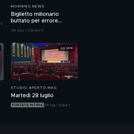
MORNING NEWS
Biglietto milionario
buttato per errore
 5
nell'immondizia
06 ago | Canale 5
30 MIN
STUDIO APERTO MAG
Martedì 28 luglio
28 lug | Italia 1
PUNTATA INTERA