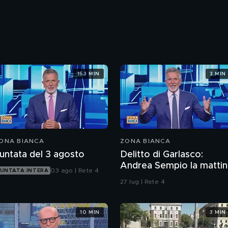
153 MIN
3 MIN
ONA BIANCA
ZONA BIANCA
untata del 3 agosto
Delitto di Garlasco:
Andrea Sempio la mattin
03 ago | Rete 4
UNTATA INTERA
del delitto è stato in un
27 lug | Rete 4
bar?
10 MIN
3 MIN