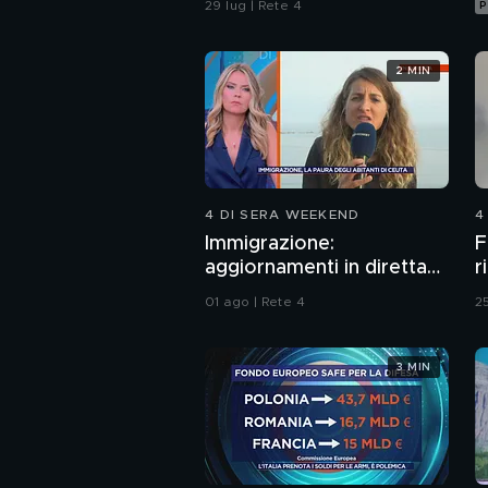
29 lug | Rete 4
P
2 MIN
4 DI SERA WEEKEND
4
Immigrazione:
F
aggiornamenti in diretta
r
da Ceuta
01 ago | Rete 4
25
3 MIN