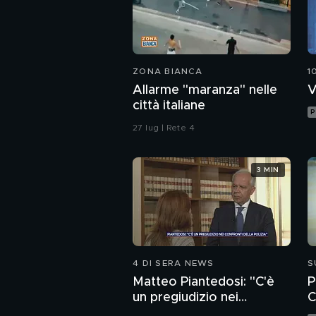
ZONA BIANCA
1
Allarme "maranza" nelle
V
città italiane
P
27 lug | Rete 4
3 MIN
4 DI SERA NEWS
S
Matteo Piantedosi: "C'è
P
un pregiudizio nei
C
confronti della polizia"