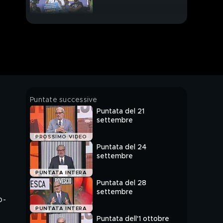
In studio, la storia di un
immigrato
Milano ingorda di multe
Il bar di Dritto e
Puntate successive
rovescio questa
Puntata del 21
settimana a Imola
settembre
Picchia la moglia, ma
PROSSIMO VIDEO
per il pm "E' la sua
Puntata del 24
cultura"
settembre
Botte e aggressioni, le
PUNTATA INTERA
notti brave delle baby
Puntata del 28
gang
settembre
o-
Don Alì, star del web
PUNTATA INTERA
che esalta degrado e
Puntata dell'1 ottobre