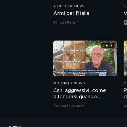
4 DI SERA NEWS
T
Armi per l'Italia
V
28 lug | Rete 4
P
3 MIN
MORNING NEWS
M
Cani aggressivi, come
P
difendersi quando
d
attaccano?
c
06 ago | Canale 5
0