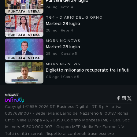
Puntata del 24 luglio
24 lug | Rete 4
PUNTATA INTERA
TG4 - DIARIO DEL GIORNO
Martedì 28 luglio
28 lug | Rete 4
PUNTATA INTERA
MORNING NEWS
Martedì 28 luglio
28 lug | Canale 5
PUNTATA INTERA
MORNING NEWS
Biglietto milionario recuperato tra i rifiuti
06 ago | Canale 5
Copyright ©1999-2026 RTI Business Digital - RTI S.p.A.: p. iva
03976881007 - Sede legale: Largo del Nazareno 8, 00187 Roma.
Uffici: Viale Europa 46, 20093 Cologno Monzese (MI) - Cap. Soc.
int. vers. € 500.000.007 - Gruppo MFE Media For Europe N.V. -
Tutti i diritti riservati. Rispetto ai contenuti trasmessi e/o