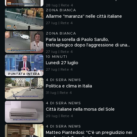
33 è la pistola fumante
28 lug | Rete 4
ZONA BIANCA
Allarme "maranza" nelle città italiane
27 lug | Rete 4
ZONA BIANCA
Parla la sorella di Paolo Sarullo,
tretraplegico dopo l'aggressione di una
baby gang
27 lug | Rete 4
10 MINUTI
Lunedì 27 luglio
27 lug | Rete 4
PUNTATA INTERA
4 DI SERA NEWS
Politica e clima in Italia
31 lug | Rete 4
4 DI SERA NEWS
Città italiane nella morsa del Sole
29 lug | Rete 4
4 DI SERA NEWS
Matteo Piantedosi: "C'è un pregiudizio nei