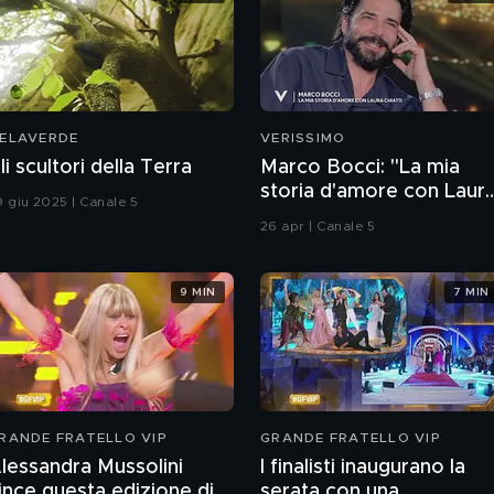
ELAVERDE
VERISSIMO
li scultori della Terra
Marco Bocci: "La mia
storia d'amore con Laur
9 giu 2025 | Canale 5
Chiatti"
26 apr | Canale 5
9 MIN
7 MIN
RANDE FRATELLO VIP
GRANDE FRATELLO VIP
lessandra Mussolini
I finalisti inaugurano la
ince questa edizione di
serata con una