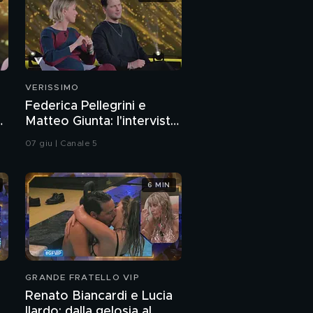
VERISSIMO
Federica Pellegrini e
a
Matteo Giunta: l'intervista
integrale
07 giu | Canale 5
6 MIN
GRANDE FRATELLO VIP
Renato Biancardi e Lucia
Ilardo: dalla gelosia al