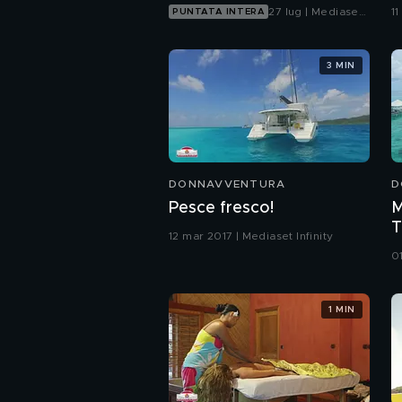
27 lug | Mediaset
11
PUNTATA INTERA
Infinity
3 MIN
DONNAVVENTURA
D
Pesce fresco!
M
T
12 mar 2017 | Mediaset Infinity
0
1 MIN