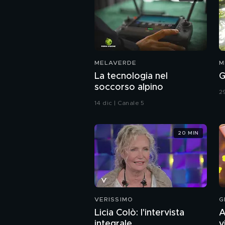
MELAVERDE
M
La tecnologia nel
G
soccorso alpino
2
14 dic | Canale 5
20 MIN
VERISSIMO
G
Licia Colò: l'intervista
A
integrale
v