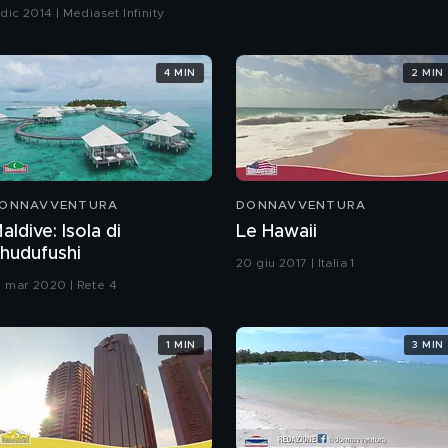
 dic 2014 | Mediaset Infinity
4 MIN
2 MIN
ONNAVVENTURA
DONNAVVENTURA
aldive: Isola di
Le Hawaii
hudufushi
20 giu 2017 | Italia 1
1 mar 2020 | Rete 4
1 MIN
3 MIN