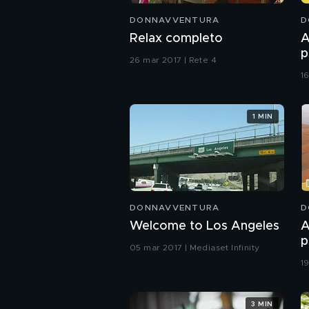
DONNAVVENTURA
D
Relax completo
A
p
26 mar 2017 | Rete 4
16
1 MIN
DONNAVVENTURA
D
Welcome to Los Angeles
A
p
05 mar 2017 | Mediaset Infinity
19
3 MIN