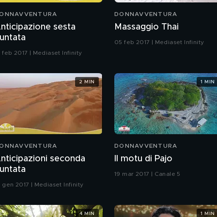
ONNAVVENTURA
DONNAVVENTURA
nticipazione sesta
Massaggio Thai
untata
05 feb 2017 | Mediaset Infinity
 feb 2017 | Mediaset Infinity
2 MIN
1 MIN
ONNAVVENTURA
DONNAVVENTURA
nticipazioni seconda
Il motu di Pajo
untata
19 mar 2017 | Canale 5
 gen 2017 | Mediaset Infinity
4 MIN
1 MIN