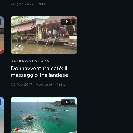
26 gen 2020 | Rete 4
1 MIN
DONNAVVENTURA
Donnavventura cafè: il
massaggio thailandese
02 feb 2017 | Mediaset Infinity
1 MIN