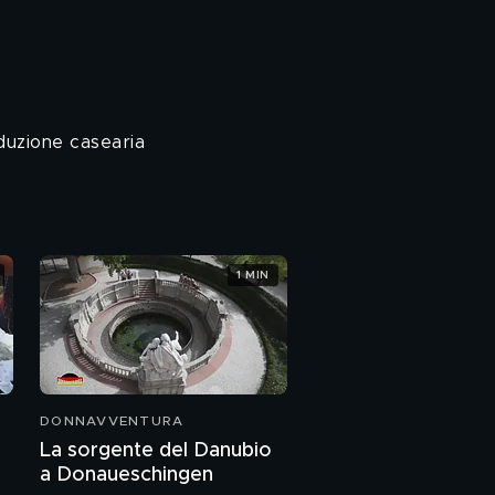
oduzione casearia
1 MIN
DONNAVVENTURA
La sorgente del Danubio
a Donaueschingen