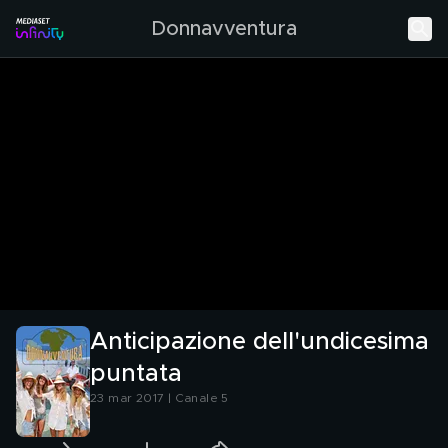
Donnavventura
Anticipazione dell'undicesima
puntata
23 mar 2017 | Canale 5