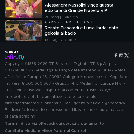
Alessandra Mussolini vince questa
edizione di Grande Fratello VIP
20 mag | Canale 5
GRANDE FRATELLO VIP
Renato Biancardi e Lucia Ilardo: dalla
gelosia al bacio
13 mag | Canale 5
Copyright ©1999-2026 RTI Business Digital - RTI S.p.A.: p. iva
03976881007 - Sede legale: Largo del Nazareno 8, 00187 Roma.
Uffici: Viale Europa 46, 20093 Cologno Monzese (MI) - Cap. Soc.
int. vers. € 500.000.007 - Gruppo MFE Media For Europe N.V. -
Tutti i diritti riservati. Rispetto ai contenuti trasmessi e/o
riprodotti è vietata ogni utilizzazione funzionale
all'addestramento di sistemi di intelligenza artificiale generativa.
È altresì fatto divieto espresso di utilizzare mezzi automatizzati
di data scraping.
Termini di servizio
Recedi dai servizi a pagamento
Comitato Media e Minori
Parental Control