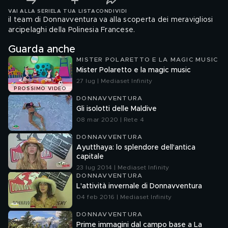
VAI ALLA SERIE
LA TUA LISTA
CONDIVIDI
il team di Donnavventura va alla scoperta dei meravigliosi
arcipelaghi della Polinesia Francese.
Guarda anche
MISTER POLARETTO E LA MAGIC MUSIC
Mister Polaretto e la magic music
27 lug | Mediaset Infinity
PROSSIMO VIDEO
DONNAVVENTURA
Gli isolotti delle Maldive
08 mar 2020 | Rete 4
DONNAVVENTURA
Ayutthaya: lo splendore dell'antica
capitale
23 lug 2014 | Mediaset Infinity
DONNAVVENTURA
L'attività invernale di Donnavventura
04 feb 2016 | Mediaset Infinity
DONNAVVENTURA
Prime immagini dal campo base a La