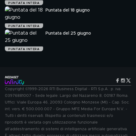
PUNTATA INTERA
Puntata del 18 giugno
PUNTATA INTERA
Puntata del 25 giugno
PUNTATA INTERA
Copyright ©1999-2026 RTI Business Digital - RTI S.p.A.: p. iva
03976881007 - Sede legale: Largo del Nazareno 8, 00187 Roma.
Uffici: Viale Europa 46, 20093 Cologno Monzese (MI) - Cap. Soc.
int. vers. € 500.000.007 - Gruppo MFE Media For Europe N.V. -
Tutti i diritti riservati. Rispetto ai contenuti trasmessi e/o
riprodotti è vietata ogni utilizzazione funzionale
all'addestramento di sistemi di intelligenza artificiale generativa.
È altresì fatto divieto espresso di utilizzare mezzi automatizzati