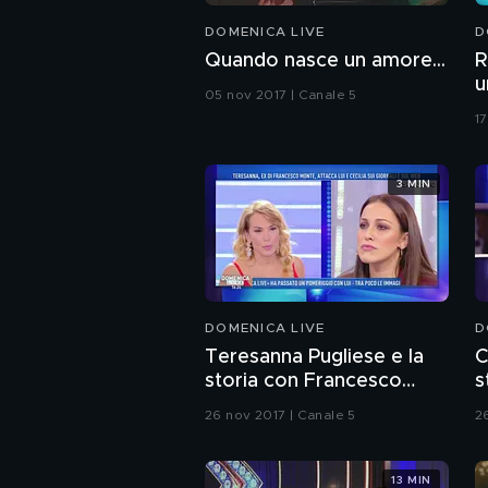
DOMENICA LIVE
D
Quando nasce un amore...
R
u
05 nov 2017 | Canale 5
17
3 MIN
DOMENICA LIVE
D
Teresanna Pugliese e la
C
storia con Francesco
s
Monte
26 nov 2017 | Canale 5
2
13 MIN