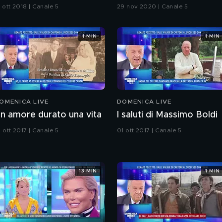
e le mie donne
 ott 2018 | Canale 5
29 nov 2020 | Canale 5
1 MIN
1 MIN
OMENICA LIVE
DOMENICA LIVE
n amore durato una vita
I saluti di Massimo Boldi
 ott 2017 | Canale 5
01 ott 2017 | Canale 5
13 MIN
1 MIN