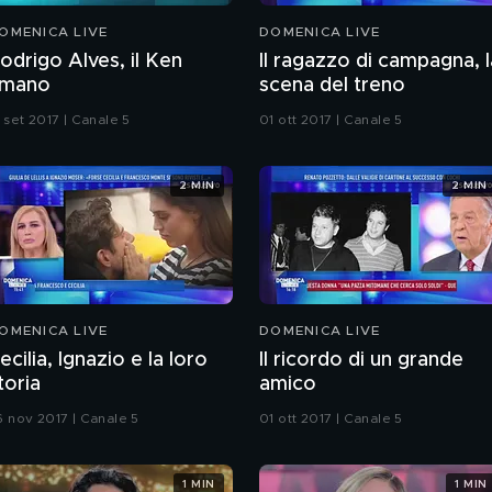
OMENICA LIVE
DOMENICA LIVE
odrigo Alves, il Ken
Il ragazzo di campagna, l
mano
scena del treno
 set 2017 | Canale 5
01 ott 2017 | Canale 5
2 MIN
2 MIN
OMENICA LIVE
DOMENICA LIVE
ecilia, Ignazio e la loro
Il ricordo di un grande
toria
amico
6 nov 2017 | Canale 5
01 ott 2017 | Canale 5
1 MIN
1 MIN