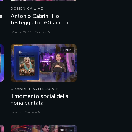
DOMENICA LIVE
a
Antonio Cabrini: Ho
festeggiato i 60 anni con i
miei figli
12 nov 2017 | Canale 5
1 MIN
GRANDE FRATELLO VIP
Il momento social della
nona puntata
15 apr | Canale 5
48 SEC