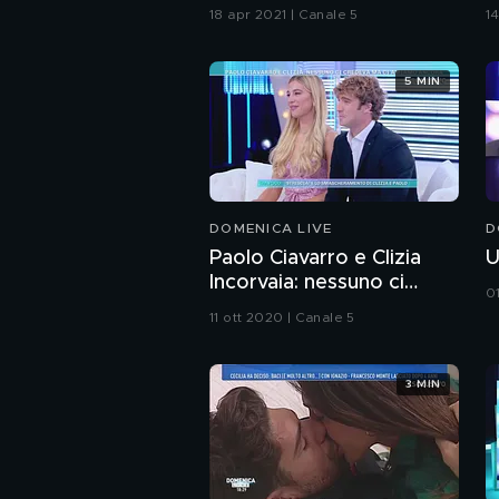
due figlie
18 apr 2021 | Canale 5
14
5 MIN
DOMENICA LIVE
D
Paolo Ciavarro e Clizia
U
Incorvaia: nessuno ci
01
credeva ma ci amiamo
11 ott 2020 | Canale 5
ancora
3 MIN