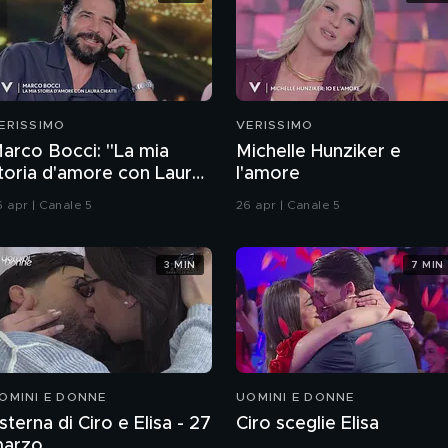
ERISSIMO
VERISSIMO
arco Bocci: "La mia
Michelle Hunziker e
toria d'amore con Laura
l'amore
hiatti"
6 apr | Canale 5
26 apr | Canale 5
3 MIN
7 MIN
OMINI E DONNE
UOMINI E DONNE
sterna di Ciro e Elisa - 27
Ciro sceglie Elisa
arzo