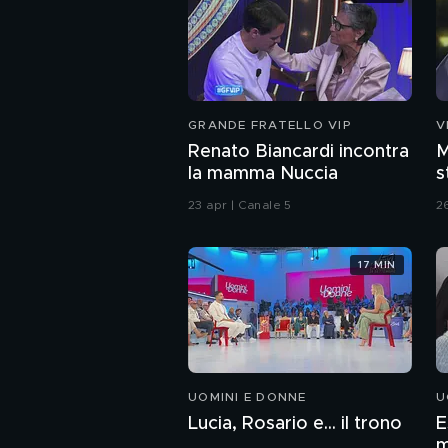
GRANDE FRATELLO VIP
V
Renato Biancardi incontra
M
la mamma Nuccia
s
C
23 apr | Canale 5
2
17 MIN
UOMINI E DONNE
U
Lucia, Rosario e... il trono
E
m