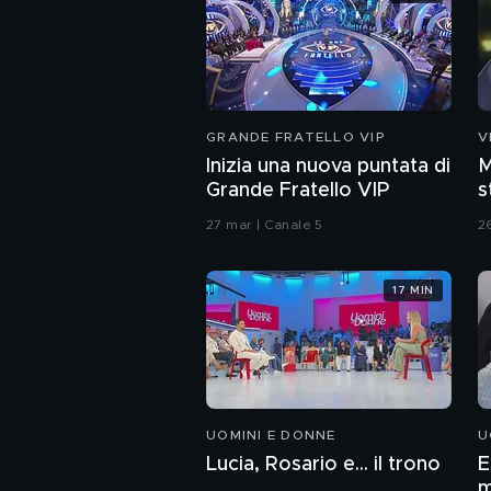
GRANDE FRATELLO VIP
V
Inizia una nuova puntata di
M
Grande Fratello VIP
s
C
27 mar | Canale 5
2
17 MIN
UOMINI E DONNE
U
Lucia, Rosario e... il trono
E
m