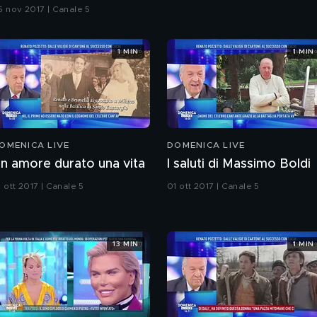
5 nov 2017 | Canale 5
1 MIN
1 MIN
OMENICA LIVE
DOMENICA LIVE
n amore durato una vita
I saluti di Massimo Boldi
 ott 2017 | Canale 5
01 ott 2017 | Canale 5
13 MIN
1 MIN