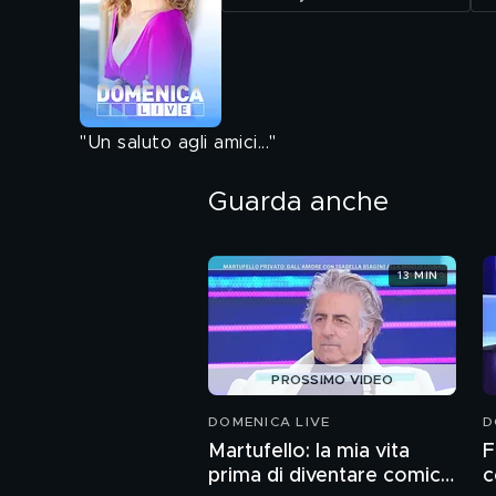
"Un saluto agli amici..."
Guarda anche
13 MIN
PROSSIMO VIDEO
DOMENICA LIVE
D
Martufello: la mia vita
F
prima di diventare comico
c