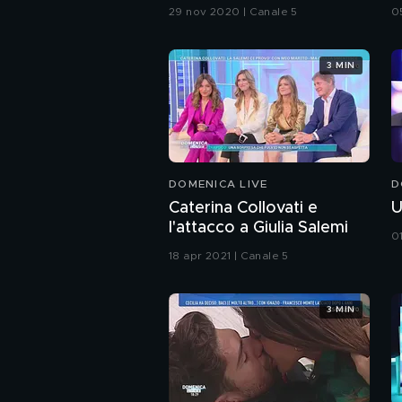
e le mie donne
29 nov 2020 | Canale 5
0
3 MIN
DOMENICA LIVE
D
Caterina Collovati e
U
l'attacco a Giulia Salemi
01
18 apr 2021 | Canale 5
3 MIN