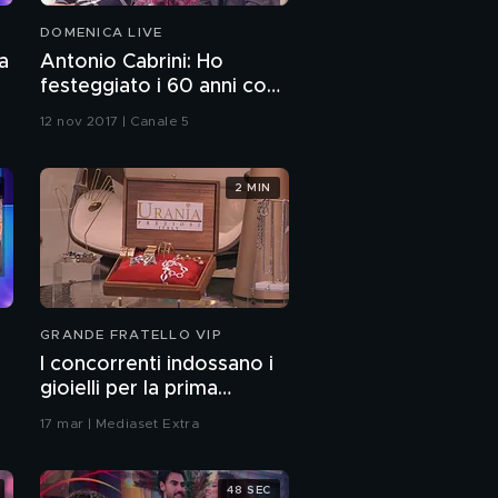
DOMENICA LIVE
a
Antonio Cabrini: Ho
festeggiato i 60 anni con i
miei figli
12 nov 2017 | Canale 5
2 MIN
GRANDE FRATELLO VIP
I concorrenti indossano i
gioielli per la prima
puntata
17 mar | Mediaset Extra
48 SEC