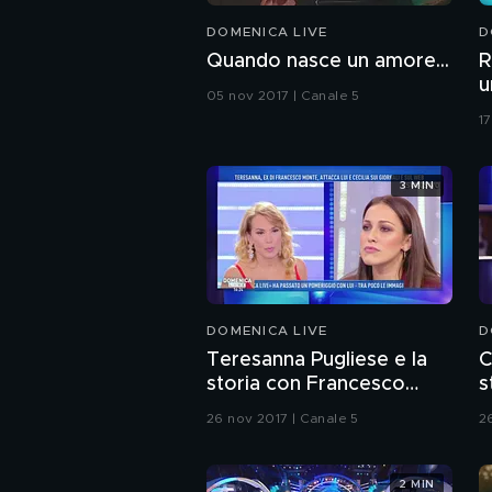
DOMENICA LIVE
D
Quando nasce un amore...
R
u
05 nov 2017 | Canale 5
17
3 MIN
DOMENICA LIVE
D
Teresanna Pugliese e la
C
storia con Francesco
s
Monte
26 nov 2017 | Canale 5
2
2 MIN