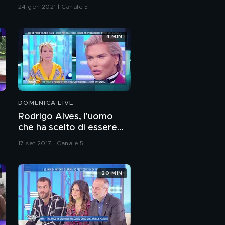
Cipriani
24 gen 2021 | Canale 5
4 MIN
DOMENICA LIVE
Rodrigo Alves, l'uomo
che ha scelto di essere
Ken
17 set 2017 | Canale 5
20 MIN