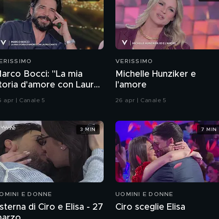
ERISSIMO
VERISSIMO
arco Bocci: "La mia
Michelle Hunziker e
toria d'amore con Laura
l'amore
hiatti"
6 apr | Canale 5
26 apr | Canale 5
3 MIN
7 MIN
OMINI E DONNE
UOMINI E DONNE
sterna di Ciro e Elisa - 27
Ciro sceglie Elisa
arzo