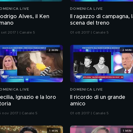
OMENICA LIVE
DOMENICA LIVE
odrigo Alves, il Ken
Il ragazzo di campagna, l
mano
scena del treno
 set 2017 | Canale 5
01 ott 2017 | Canale 5
2 MIN
2 MIN
OMENICA LIVE
DOMENICA LIVE
ecilia, Ignazio e la loro
Il ricordo di un grande
toria
amico
6 nov 2017 | Canale 5
01 ott 2017 | Canale 5
1 MIN
1 MIN