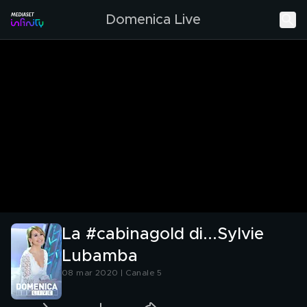
Domenica Live
La #cabinagold di...Sylvie
Lubamba
08 mar 2020 | Canale 5