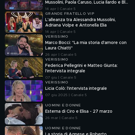
Mussolini, Paola Caruso, Lucia Ilardo e Blu
Barbara Prezia
14 apr | Canale 5
GRANDE FRATELLO VIP
L'alleanza tra Alessandra Mussolini,
Adriana Volpe e Antonella Elia
14 apr | Canale 5
VERISSIMO
Marco Bocci: "La mia storia d'amore con
Laura Chiatti"
26 apr | Canale 5
VERISSIMO
Federica Pellegrini e Matteo Giunta:
l'intervista integrale
07 giu | Canale 5
VERISSIMO
Licia Colò: l'intervista integrale
07 giu 2025 | Canale 5
UOMINI E DONNE
Esterna di Ciro e Elisa - 27 marzo
26 mar | Canale 5
UOMINI E DONNE
La storia di Agnese e Roberto