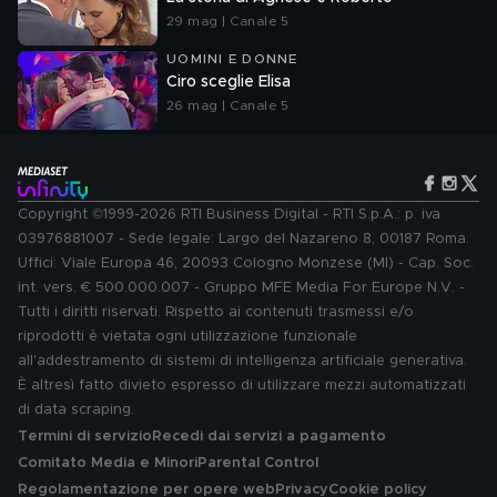
29 mag | Canale 5
UOMINI E DONNE
Ciro sceglie Elisa
26 mag | Canale 5
Copyright ©1999-2026 RTI Business Digital - RTI S.p.A.: p. iva
03976881007 - Sede legale: Largo del Nazareno 8, 00187 Roma.
Uffici: Viale Europa 46, 20093 Cologno Monzese (MI) - Cap. Soc.
int. vers. € 500.000.007 - Gruppo MFE Media For Europe N.V. -
Tutti i diritti riservati. Rispetto ai contenuti trasmessi e/o
riprodotti è vietata ogni utilizzazione funzionale
all'addestramento di sistemi di intelligenza artificiale generativa.
È altresì fatto divieto espresso di utilizzare mezzi automatizzati
di data scraping.
Termini di servizio
Recedi dai servizi a pagamento
Comitato Media e Minori
Parental Control
Regolamentazione per opere web
Privacy
Cookie policy