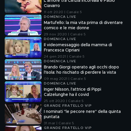
L'amore tra Clinzia Incorvaia e Paolo
Ciavarro
11 ott 2020 | Canale 5
DOMENICA LIVE
Martufello: la mia vita prima di diventare
comico e le mie donne
29 nov 2020 | Canale 5
DOMENICA LIVE
Il videomessaggio della mamma di
Francesca Cipriani
24 gen 2021 | Canale 5
DOMENICA LIVE
Brando Giorgi operato agli occhi dopo
l'Isola: ho rischiato di perdere la vista
09 mag 2021 | Canale 5
DOMENICA LIVE
Inger Nilsson, l'attrice di Pippi
Calzelunghe ha il covid
25 ott 2020 | Canale 5
GRANDE FRATELLO VIP
I nominati "le pecore nere" della quinta
puntata
31 mar | Canale 5
GRANDE FRATELLO VIP