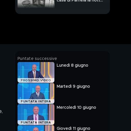
casa di Pamela la notte
dell'omicidio a Milano
Pamela, ritrovato il
telefono bianco di
Francesco Dolci
La mamma di Dolci:
"Mio figlio non ha
profanato la tomba di
Pamela"
Uccisa di botte, le
Puntate successive
sorelline maggiori si
Lunedì 8 giugno
prendevano cura della
piccola Bea
Uccisa di botte, il
PROSSIMO VIDEO
nonno materno:
Martedì 9 giugno
"Venerdì aveva dei
lividi in fronte e basta"
Le ultime ore di Bea
PUNTATA INTERA
mentre la mamma e il
Mercoledì 10 giugno
compagno cenavano
e,
con amici
Montedivalli, un paese
PUNTATA INTERA
invaso dai cinghiali
Giovedì 11 giugno