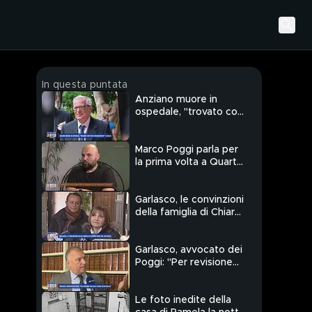
In questa puntata
Anziano muore in
ospedale, "trovato con
volto insanguinato": è
giallo
Marco Poggi parla per
la prima volta a Quarto
Grado
Garlasco, le convinzioni
della famiglia di Chiara
Poggi sul colpevole
Garlasco, avvocato dei
Poggi: "Per revisione
non basta tirare giù un
birillo"
Le foto inedite della