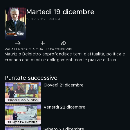
Martedì 19 dicembre
19 dic 2017 | Rete 4
VAI ALLA SERIE
LA TUA LISTA
CONDIVIDI
Maurizio Belpietro approfondisce temi d'attualità, politica e
cronaca con ospiti e collegamenti con le piazze d'Italia.
Puntate successive
Giovedì 21 dicembre
PROSSIMO VIDEO
Venerdì 22 dicembre
PUNTATA INTERA
Sabato 23 dicembre