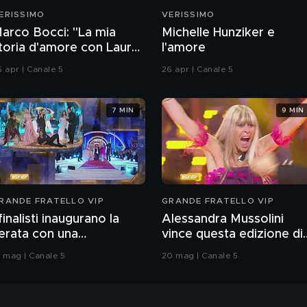
ERISSIMO
VERISSIMO
arco Bocci: "La mia
Michelle Hunziker e
toria d'amore con Laura
l'amore
hiatti"
6 apr | Canale 5
26 apr | Canale 5
7 MIN
9 MIN
RANDE FRATELLO VIP
GRANDE FRATELLO VIP
 finalisti inaugurano la
Alessandra Mussolini
erata con una
vince questa edizione di
oreografia
Grande Fratello VIP
9 mag | Canale 5
20 mag | Canale 5