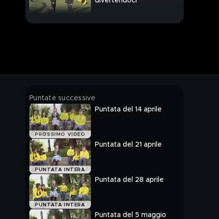
divertendoci
Debo, il figlio peloso di
Deborah Caprioglio
La storia di Andrea
Pusateri, atleta
paralimpico
Il tema del randagismo,
Puntate successive
Mike aspetta una
Puntata del 14 aprile
famiglia
Moretto cerca casa
PROSSIMO VIDEO
Puntata del 21 aprile
Un animale da scoprire:
PUNTATA INTERA
il facocero
Puntata del 28 aprile
Malika e Miguel hanno
PUNTATA INTERA
bisogno di amore
Puntata del 5 maggio