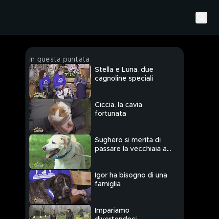
In questa puntata
Stella e Luna, due
cagnoline speciali
Ciccia, la cavia
fortunata
Sughero si merita di
passare la vecchiaia al
caldo
Igor ha bisogno di una
famiglia
Impariamo