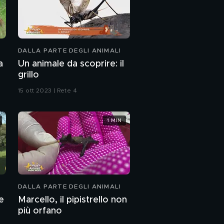
DALLA PARTE DEGLI ANIMALI
a
Un animale da scoprire: il
grillo
15 ott 2023 | Rete 4
1 MIN
DALLA PARTE DEGLI ANIMALI
e
Marcello, il pipistrello non
più orfano