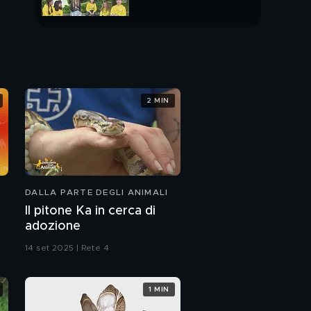
Le Speedy News
PUNTATA INTERA
La storia di Pedro
2 MIN
I consigli degli esperti
DALLA PARTE DEGLI ANIMALI
Il pitone Ka in cerca di
adozione
14 set 2025 | Rete 4
1 MIN