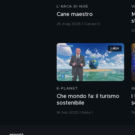
L'ARCA DI NOÈ
V
Cane maestro
M
s
25 mag 2025 | Canale 5
C
2
1 MIN
E-PLANET
G
Che mondo fa: il turismo
I
sostenibile
s
c
16 feb 2025 | Italia 1
1