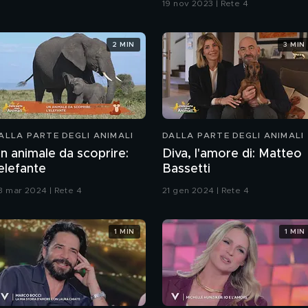
19 nov 2023 | Rete 4
2 MIN
3 MIN
ALLA PARTE DEGLI ANIMALI
DALLA PARTE DEGLI ANIMALI
n animale da scoprire:
Diva, l'amore di: Matteo
'elefante
Bassetti
3 mar 2024 | Rete 4
21 gen 2024 | Rete 4
1 MIN
1 MIN