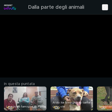
Dalla parte degli animali
In questa puntata
Aldo ha bisogno di tante
La nuova famiglia di Perla
coccole
Imparia