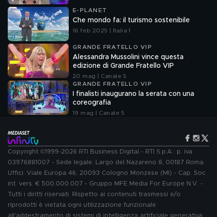
E-PLANET
Che mondo fa: il turismo sostenibile
16 feb 2025 | Italia 1
GRANDE FRATELLO VIP
Alessandra Mussolini vince questa
edizione di Grande Fratello VIP
20 mag | Canale 5
GRANDE FRATELLO VIP
I finalisti inaugurano la serata con una
coreografia
19 mag | Canale 5
Copyright ©1999-2026 RTI Business Digital - RTI S.p.A.: p. iva
03976881007 - Sede legale: Largo del Nazareno 8, 00187 Roma.
Uffici: Viale Europa 46, 20093 Cologno Monzese (MI) - Cap. Soc.
int. vers. € 500.000.007 - Gruppo MFE Media For Europe N.V. -
Tutti i diritti riservati. Rispetto ai contenuti trasmessi e/o
riprodotti è vietata ogni utilizzazione funzionale
all'addestramento di sistemi di intelligenza artificiale generativa.