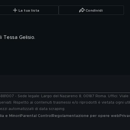
La tua lista
Condividi
i Tessa Gelisio.
76881007 - Sede legale: Largo del Nazareno 8, 00187 Roma. Uffici: Vial
ervati. Rispetto ai contenuti trasmessi e/o riprodotti è vietata ogni uti
 mezzi automatizzati di data scraping.
a e Minori
Parental Control
Regolamentazione per opere web
Priva