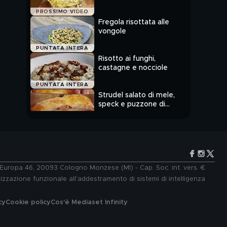
PROSSIMO VIDEO
Fregola risottata alle
vongole
PUNTATA INTERA
Risotto ai funghi,
castagne e nocciole
PUNTATA INTERA
Strudel salato di mele,
speck e puzzone di
Moena
PUNTATA INTERA
e Europa 46, 20093 Cologno Monzese (MI) - Cap. Soc. int. vers. €
lizzazione funzionale all'addestramento di sistemi di intelligenza
cy
Cookie policy
Cos'è Mediaset Infinity