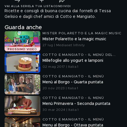
VAI ALLA SERIE
LA TUA LISTA
CONDIVIDI
Ricette e consigli di buona cucina dai fornelli di Tessa
Gelisio e dagli chef amici di Cotto e Mangiato.
Guarda anche
MISTER POLARETTO E LA MAGIC MUSIC
Mister Polaretto e la magic music
27 lug | Mediaset Infinity
PROSSIMO VIDEO
COTTO E MANGIATO - IL MENÙ DEL
GIORNO
Millefoglie allo yogurt e lamponi
02 mag 2017 | Italia 1
COTTO E MANGIATO - IL MENÙ
Menù al Borgo - Quarta puntata
20 nov 2023 | Italia 1
COTTO E MANGIATO - IL MENÙ
Menù Primavera - Seconda puntata
30 mar 2024 | Italia 1
COTTO E MANGIATO - IL MENÙ
Menu al Borgo - Ottava puntata