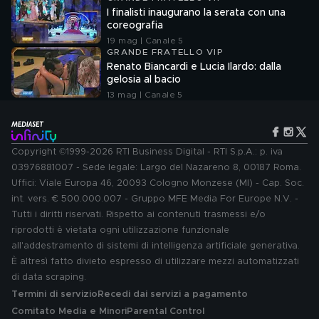
I finalisti inaugurano la serata con una
coreografia
19 mag | Canale 5
GRANDE FRATELLO VIP
Renato Biancardi e Lucia Ilardo: dalla
gelosia al bacio
13 mag | Canale 5
Copyright ©1999-2026 RTI Business Digital - RTI S.p.A.: p. iva
03976881007 - Sede legale: Largo del Nazareno 8, 00187 Roma.
Uffici: Viale Europa 46, 20093 Cologno Monzese (MI) - Cap. Soc.
int. vers. € 500.000.007 - Gruppo MFE Media For Europe N.V. -
Tutti i diritti riservati. Rispetto ai contenuti trasmessi e/o
riprodotti è vietata ogni utilizzazione funzionale
all'addestramento di sistemi di intelligenza artificiale generativa.
È altresì fatto divieto espresso di utilizzare mezzi automatizzati
di data scraping.
Termini di servizio
Recedi dai servizi a pagamento
Comitato Media e Minori
Parental Control