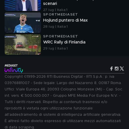
scenari
27 lug | Italia 1
SPORTMEDIASET
Hojlund puntero di Max
28 lug | Italia 1
SPORTMEDIASET
WRC Rally di Finlandia
29 lug | Italia 1
Copyright ©1999-2026 RTI Business Digital - RTI S.p.A.: p. iva
03976881007 - Sede legale: Largo del Nazareno 8, 00187 Roma.
Uffici: Viale Europa 46, 20093 Cologno Monzese (MI) - Cap. Soc.
int. vers. € 500.000.007 - Gruppo MFE Media For Europe N.V. -
Tutti i diritti riservati. Rispetto ai contenuti trasmessi e/o
riprodotti è vietata ogni utilizzazione funzionale
all'addestramento di sistemi di intelligenza artificiale generativa.
È altresì fatto divieto espresso di utilizzare mezzi automatizzati
di data scraping.