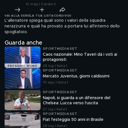
12 mag | Canale 5
VAI ALLA SERIE
LA TUA LISTA
CONDIVIDI
L'allenatore spiega quali sono i valori della squadra
nerazzurra e quali ha provato a portare lui all'interno dello
spogliatoio.
Guarda anche
SPORTMEDIASET
Caos nazionale: Mino Taveri dà i voti ai
protagonisti
28 lug | Italia 1
PROSSIMO VIDEO
SPORTMEDIASET
Mercato Juventus, giorni caldissimi
01 ago | Italia 1
SPORTMEDIASET
Napoli, si guarda a un difensore del
Chelsea: Lucca verso l'uscita
27 lug | Italia 1
SPORTMEDIASET
Fiat festeggia 50 anni in Brasile
28 lug | Italia 1